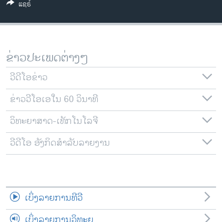
ແຊຣ໌
ວິທະຍາສາດ-ເທັກໂນໂລຈີ
ທຸລະກິດ
ພາສາອັງກິດ
ຂ່າວປະເພດຕ່າງໆ
ວີດີໂອ
ວີດີໂອຂ່າວ
ສຽງ
ຂ່າວວີໂອເອໃນ 60 ວິນາທີ
ລາຍການກະຈາຍສຽງ
ຕິດຕາມພວກເຮົາ ທີ່
ລາຍງານ
ວິທະຍາສາດ-ເທັກໂນໂລຈີ
ວີດີໂອ ອັງກິດສຳລັບລາຍງານ
ພາສາຕ່າງໆ
ເບິ່ງລາຍການທີວີ
ເບິ່ງລາຍການວິທະຍຸ