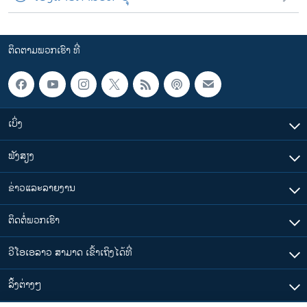
ຕິດຕາມພວກເຮົາ ທີ່
ເບິ່ງ
ຟັງສຽງ
ຂ່າວແລະລາຍງານ
ຕິດຕໍ່ພວກເຮົາ
ວີໂອເອລາວ ສາມາດ ເຂົ້າເຖິງໄດ້ທີ່
​ລິ້ງ​ຕ່າງໆ