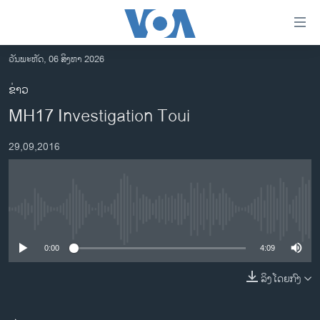
ລິ້ງ
ສຳຫລັບ
ເຂົ້າ
ວັນພະຫັດ, 06 ສິງຫາ 2026
ຫາ
ໂຮມເພຈ
ຂ່າວ
ຂ້າມ
ລາວ
MH17 Investigation Toui
ຂ້າມ
ອາເມຣິກາ
ຂ້າມ
29,09,2016
ໄປ
ການເລືອກຕັ້ງ ປະທານາທີບໍດີ ສະຫະລັດ 2024
ຫາ
ຂ່າວ​ຈີນ
ຊອກ
ຄົ້ນ
ໂລກ
No media source currently available
ເອເຊຍ
0:00
4:09
ອິດສະຫຼະພາບດ້ານການຂ່າວ
ຊີວິດຊາວລາວ
ລິງໂດຍກົງ
ຊຸມຊົນຊາວລາວ