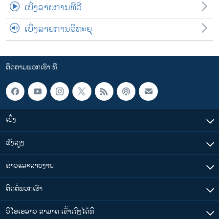
ເບິ່ງລາຍການທີວີ
ເບິ່ງລາຍການວິທະຍຸ
ຕິດຕາມພວກເຮົາ ທີ່
ເບິ່ງ
ຟັງສຽງ
ຂ່າວແລະລາຍງານ
ຕິດຕໍ່ພວກເຮົາ
ວີໂອເອລາວ ສາມາດ ເຂົ້າເຖິງໄດ້ທີ່