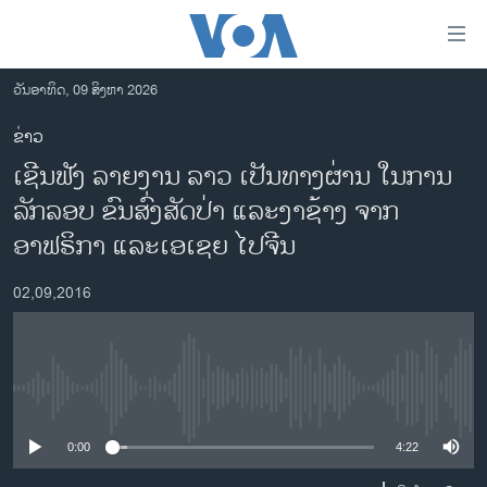
ລິ້ງ
ສຳຫລັບ
ເຂົ້າ
ວັນອາທິດ, 09 ສິງຫາ 2026
ຫາ
ໂຮມເພຈ
ຂ່າວ
ຂ້າມ
ລາວ
ເຊີນຟັງ ລາຍງານ ລາວ ເປັນທາງຜ່ານ ໃນການ
ຂ້າມ
ອາເມຣິກາ
ຂ້າມ
ລັກລອບ ຂົນສົ່ງສັດປ່າ ແລະງາຊ້າງ ຈາກ
ໄປ
ການເລືອກຕັ້ງ ປະທານາທີບໍດີ ສະຫະລັດ 2024
ອາຟຣິກາ ແລະເອເຊຍ ໄປຈີນ
ຫາ
ຂ່າວ​ຈີນ
ຊອກ
02,09,2016
ຄົ້ນ
ໂລກ
ເອເຊຍ
ອິດສະຫຼະພາບດ້ານການຂ່າວ
No media source currently available
ຊີວິດຊາວລາວ
0:00
4:22
ຊຸມຊົນຊາວລາວ