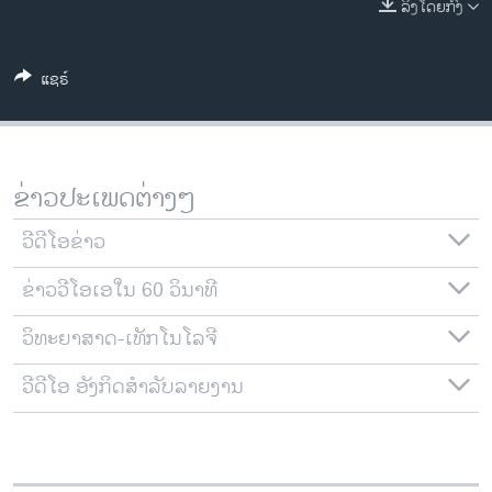
ລິງໂດຍກົງ
ວິທະຍາສາດ-ເທັກໂນໂລຈີ
ທຸລະກິດ
ແຊຣ໌
ພາສາອັງກິດ
ວີດີໂອ
ສຽງ
ຂ່າວປະເພດຕ່າງໆ
ລາຍການກະຈາຍສຽງ
ຕິດຕາມພວກເຮົາ ທີ່
ວີດີໂອຂ່າວ
ລາຍງານ
ຂ່າວວີໂອເອໃນ 60 ວິນາທີ
ວິທະຍາສາດ-ເທັກໂນໂລຈີ
ພາສາຕ່າງໆ
ວີດີໂອ ອັງກິດສຳລັບລາຍງານ