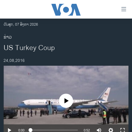
ລິ້ງ
ສຳຫລັບ
ເຂົ້າ
ວັນສຸກ, 07 ສິງຫາ 2026
ຫາ
ໂຮມເພຈ
ຂ່າວ
ຂ້າມ
ລາວ
US Turkey Coup
ຂ້າມ
ອາເມຣິກາ
ຂ້າມ
24,08,2016
ໄປ
ການເລືອກຕັ້ງ ປະທານາທີບໍດີ ສະຫະລັດ 2024
ຫາ
ຂ່າວ​ຈີນ
ຊອກ
ຄົ້ນ
ໂລກ
ເອເຊຍ
No media source currently available
ອິດສະຫຼະພາບດ້ານການຂ່າວ
ຊີວິດຊາວລາວ
ຊຸມຊົນຊາວລາວ
0:00
0:52