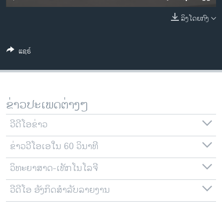
ວິທະຍາສາດ-ເທັກໂນໂລຈີ
ລິງໂດຍກົງ
ທຸລະກິດ
ພາສາອັງກິດ
ແຊຣ໌
ວີດີໂອ
ສຽງ
ລາຍການກະຈາຍສຽງ
ຂ່າວປະເພດຕ່າງໆ
ຕິດຕາມພວກເຮົາ ທີ່
ລາຍງານ
ວີດີໂອຂ່າວ
ຂ່າວວີໂອເອໃນ 60 ວິນາທີ
ພາສາຕ່າງໆ
ວິທະຍາສາດ-ເທັກໂນໂລຈີ
ວີດີໂອ ອັງກິດສຳລັບລາຍງານ