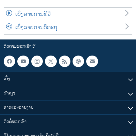
ເບິ່ງລາຍການທີວີ
ເບິ່ງລາຍການວິທະຍຸ
ຕິດຕາມພວກເຮົາ ທີ່
ເບິ່ງ
ຟັງສຽງ
ຂ່າວແລະລາຍງານ
ຕິດຕໍ່ພວກເຮົາ
ວີໂອເອລາວ ສາມາດ ເຂົ້າເຖິງໄດ້ທີ່