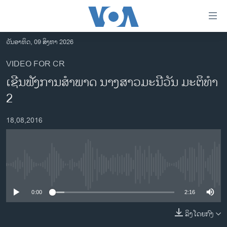
ລິ້ງ
ສຳຫລັບ
ເຂົ້າ
ວັນອາທິດ, 09 ສິງຫາ 2026
ຫາ
ໂຮມເພຈ
VIDEO FOR CR
ຂ້າມ
ລາວ
ເຊີນຟັງການສຳພາດ ນາງສາວມະນີວັນ ມະຕິທຳ
ຂ້າມ
ອາເມຣິກາ
ຂ້າມ
2
ໄປ
ການເລືອກຕັ້ງ ປະທານາທີບໍດີ ສະຫະລັດ 2024
ຫາ
18,08,2016
ຂ່າວ​ຈີນ
ຊອກ
ຄົ້ນ
ໂລກ
ເອເຊຍ
No media source currently available
ອິດສະຫຼະພາບດ້ານການຂ່າວ
0:00
2:16
ຊີວິດຊາວລາວ
ລິງໂດຍກົງ
ຊຸມຊົນຊາວລາວ