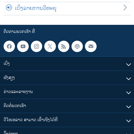
ເບິ່ງລາຍການວິທະຍຸ
ຕິດຕາມພວກເຮົາ ທີ່
ເບິ່ງ
ຟັງສຽງ
ຂ່າວແລະລາຍງານ
ຕິດຕໍ່ພວກເຮົາ
ວີໂອເອລາວ ສາມາດ ເຂົ້າເຖິງໄດ້ທີ່
​ລິ້ງ​ຕ່າງໆ