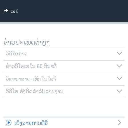
ວິທະຍາສາດ-ເທັກໂນໂລຈີ
ແຊຣ໌
ທຸລະກິດ
ພາສາອັງກິດ
ວີດີໂອ
ຂ່າວປະເພດຕ່າງໆ
ສຽງ
ວີດີໂອຂ່າວ
ລາຍການກະຈາຍສຽງ
ຕິດຕາມພວກເຮົາ ທີ່
ຂ່າວວີໂອເອໃນ 60 ວິນາທີ
ລາຍງານ
ວິທະຍາສາດ-ເທັກໂນໂລຈີ
ພາສາຕ່າງໆ
ວີດີໂອ ອັງກິດສຳລັບລາຍງານ
ເບິ່ງລາຍການທີວີ