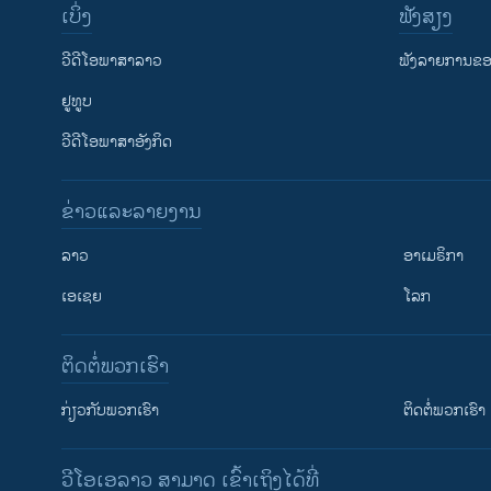
ເບິ່ງ
ຟັງສຽງ
ວີດີໂອພາສາລາວ
ຟັງລາຍການຂອງ
ຢູທູບ
ວີດີໂອພາສາອັງກິດ
ຂ່າວແລະລາຍງານ
ລາວ
ອາເມຣິກາ
ເອເຊຍ
ໂລກ
ຕິດຕໍ່ພວກເຮົາ
ກ່ຽວກັບພວກເຮົາ
ຕິດຕໍ່ພວກເຮົາ
ວີໂອເອລາວ ສາມາດ ເຂົ້າເຖິງໄດ້ທີ່