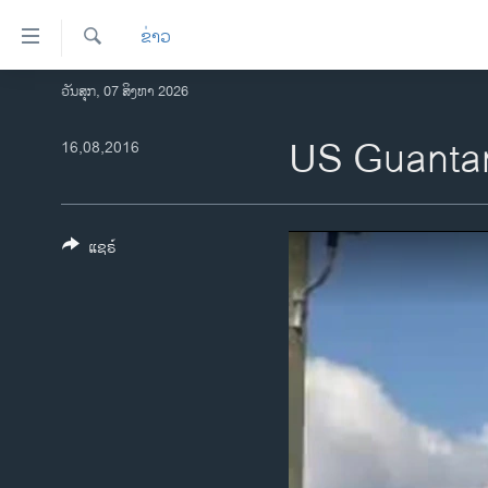
ລິ້ງ
ຂ່າວ
ສຳຫລັບ
ເຂົ້າ
ຄົ້ນຫາ
ວັນສຸກ, 07 ສິງຫາ 2026
ໂຮມເພຈ
ຫາ
ລາວ
US Guanta
16,08,2016
ຂ້າມ
ຂ້າມ
ອາເມຣິກາ
ຂ້າມ
ການເລືອກຕັ້ງ ປະທານາທີບໍດີ ສະຫະລັດ
ໄປ
2024
ແຊຣ໌
ຫາ
ຂ່າວ​ຈີນ
ຊອກ
ຄົ້ນ
ໂລກ
ເອເຊຍ
ອິດສະຫຼະພາບດ້ານການຂ່າວ
ຊີວິດຊາວລາວ
ຊຸມຊົນຊາວລາວ