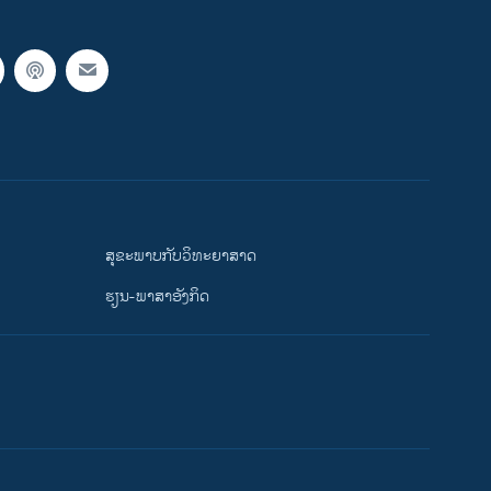
ສຸຂະພາບກັບວິທະຍາສາດ
ຮຽນ-ພາສາອັງກິດ