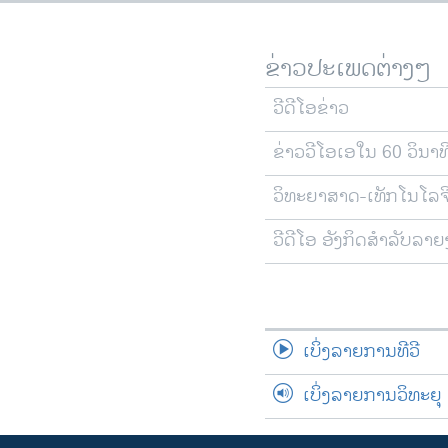
ຂ່າວປະເພດຕ່າງໆ
ວີດີໂອຂ່າວ
ຂ່າວວີໂອເອໃນ 60 ວິນາທ
ວິທະຍາສາດ-ເທັກໂນໂລຈ
ວີດີໂອ ອັງກິດສຳລັບລາ
ເບິ່ງລາຍການທີວີ
ເບິ່ງລາຍການວິທະຍຸ