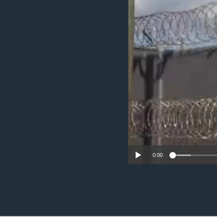
ວິທະຍາສາດ-ເທັກໂນໂລຈີ
ທຸລະກິດ
ພາສາອັງກິດ
ວີດີໂອ
ສຽງ
ລາຍການກະຈາຍສຽງ
ລາຍງານ
0:00