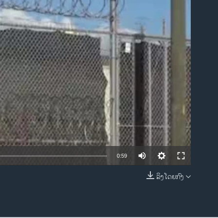
ble
0:59
ລິງໂດຍກົງ
EMBED