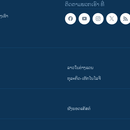
ຕິດຕາມພວກເຮົາ ທີ່
ເຮົາ
ລາວໃນຕ່າງແດນ
ທຸລະກິດ-ເທັກໂນໂລຈີ
ຟັງພອດແຄັສຕ໌