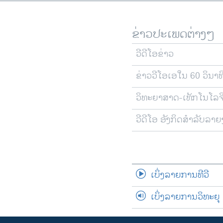
ຂ່າວປະເພດຕ່າງໆ
ວີດີໂອຂ່າວ
ຂ່າວວີໂອເອໃນ 60 ວິນາທ
ວິທະຍາສາດ-ເທັກໂນໂລຈ
ວີດີໂອ ອັງກິດສຳລັບລາ
ເບິ່ງລາຍການທີວີ
ເບິ່ງລາຍການວິທະຍຸ