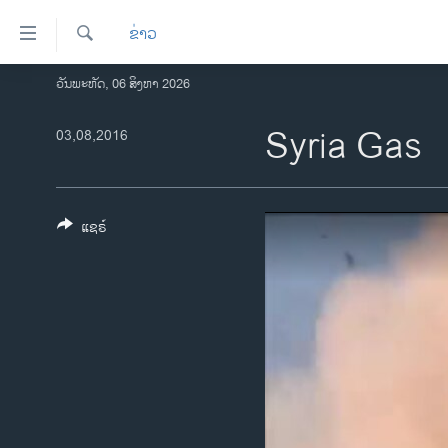
ລິ້ງ
ຂ່າວ
ສຳຫລັບ
ເຂົ້າ
ຄົ້ນຫາ
ວັນພະຫັດ, 06 ສິງຫາ 2026
ໂຮມເພຈ
ຫາ
ລາວ
Syria Gas
03,08,2016
ຂ້າມ
ຂ້າມ
ອາເມຣິກາ
ຂ້າມ
ການເລືອກຕັ້ງ ປະທານາທີບໍດີ ສະຫະລັດ
ໄປ
2024
ແຊຣ໌
ຫາ
ຂ່າວ​ຈີນ
ຊອກ
ຄົ້ນ
ໂລກ
ເອເຊຍ
ອິດສະຫຼະພາບດ້ານການຂ່າວ
ຊີວິດຊາວລາວ
ຊຸມຊົນຊາວລາວ