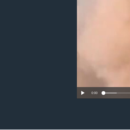
ວິທະຍາສາດ-ເທັກໂນໂລຈີ
ທຸລະກິດ
ພາສາອັງກິດ
ວີດີໂອ
ສຽງ
ລາຍການກະຈາຍສຽງ
ລາຍງານ
0:00