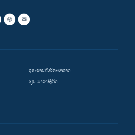
ສຸຂະພາບກັບວິທະຍາສາດ
ຮຽນ-ພາສາອັງກິດ