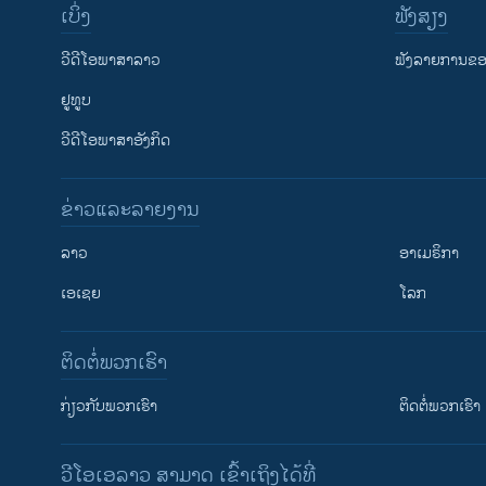
ເບິ່ງ
ຟັງສຽງ
ວີດີໂອພາສາລາວ
ຟັງລາຍການຂອງ
ຢູທູບ
ວີດີໂອພາສາອັງກິດ
ຂ່າວແລະລາຍງານ
ລາວ
ອາເມຣິກາ
ເອເຊຍ
ໂລກ
ຕິດຕໍ່ພວກເຮົາ
ກ່ຽວກັບພວກເຮົາ
ຕິດຕໍ່ພວກເຮົາ
ວີໂອເອລາວ ສາມາດ ເຂົ້າເຖິງໄດ້ທີ່