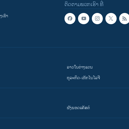
ຕິດຕາມພວກເຮົາ ທີ່
ເຮົາ
ລາວໃນຕ່າງແດນ
ທຸລະກິດ-ເທັກໂນໂລຈີ
ຟັງພອດແຄັສຕ໌