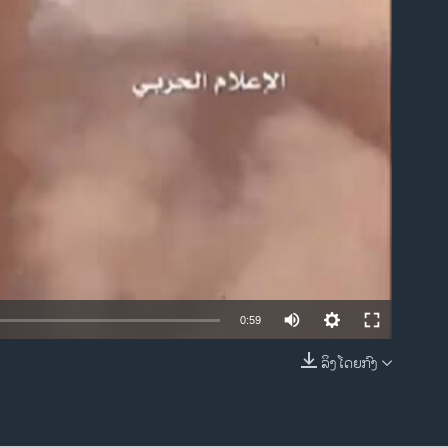
ble
0:59
ລິງໂດຍກົງ
EMBED