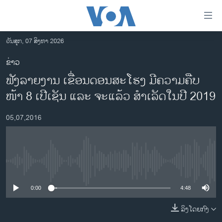
ລິ້ງ
ສຳຫລັບ
ເຂົ້າ
ວັນສຸກ, 07 ສິງຫາ 2026
ຫາ
ໂຮມເພຈ
ຂ່າວ
ຂ້າມ
ລາວ
ຟັງລາຍງານ ເຂື່ອນດອນສະໂຮງ ມີຄວາມຄືບ
ຂ້າມ
ອາເມຣິກາ
ຂ້າມ
ໜ້າ 8 ເປີເຊັນ ແລະ ຈະແລ້ວ ສຳເລັດໃນປີ 2019
ໄປ
ການເລືອກຕັ້ງ ປະທານາທີບໍດີ ສະຫະລັດ 2024
ຫາ
05,07,2016
ຂ່າວ​ຈີນ
ຊອກ
ຄົ້ນ
ໂລກ
ເອເຊຍ
No media source currently available
ອິດສະຫຼະພາບດ້ານການຂ່າວ
0:00
4:48
ຊີວິດຊາວລາວ
ລິງໂດຍກົງ
ຊຸມຊົນຊາວລາວ