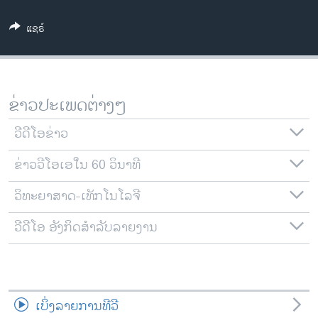
ວິທະຍາສາດ-ເທັກໂນໂລຈີ
ແຊຣ໌
ທຸລະກິດ
ພາສາອັງກິດ
ວີດີໂອ
ຂ່າວປະເພດຕ່າງໆ
ສຽງ
ວີດີໂອຂ່າວ
ລາຍການກະຈາຍສຽງ
ຕິດຕາມພວກເຮົາ ທີ່
ຂ່າວວີໂອເອໃນ 60 ວິນາທີ
ລາຍງານ
ວິທະຍາສາດ-ເທັກໂນໂລຈີ
ພາສາຕ່າງໆ
ວີດີໂອ ອັງກິດສຳລັບລາຍງານ
ເບິ່ງລາຍການທີວີ