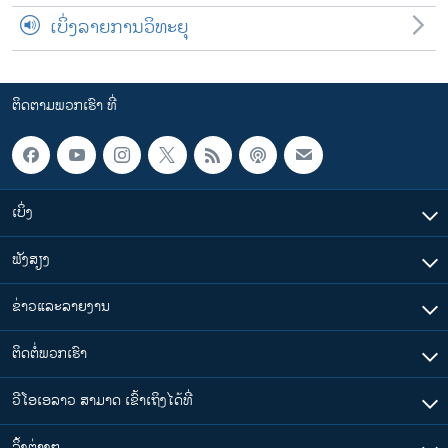
ເບິ່ງລາຍການວິທະຍຸ
ຕິດຕາມພວກເຮົາ ທີ່
ເບິ່ງ
ຟັງສຽງ
ຂ່າວແລະລາຍງານ
ຕິດຕໍ່ພວກເຮົາ
ວີໂອເອລາວ ສາມາດ ເຂົ້າເຖິງໄດ້ທີ່
​ລິ້ງ​ຕ່າງໆ