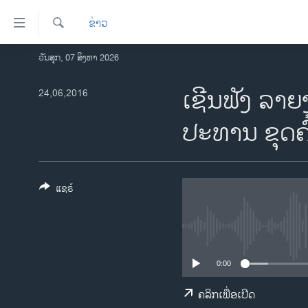
ລິ້ງ
ຂ່າວ
ສຳຫລັບ
ເຂົ້າ
ຄົ້ນຫາ
ວັນສຸກ, 07 ສິງຫາ 2026
ໂຮມເພຈ
ຫາ
ລາວ
ເຊີນຟັງ ລາ
24,06,2016
ຂ້າມ
ຂ້າມ
ອາເມຣິກາ
ປະທານ ຂຸດຄ
ຂ້າມ
ການເລືອກຕັ້ງ ປະທານາທີບໍດີ ສະຫະລັດ
ໄປ
2024
ຫາ
ຂ່າວ​ຈີນ
ຊອກ
ແຊຣ໌
ຄົ້ນ
ໂລກ
ເອເຊຍ
ອິດສະຫຼະພາບດ້ານການຂ່າວ
0:00
ຊີວິດຊາວລາວ
ຄລິກເພື່ອເປີດ
ຊຸມຊົນຊາວລາວ