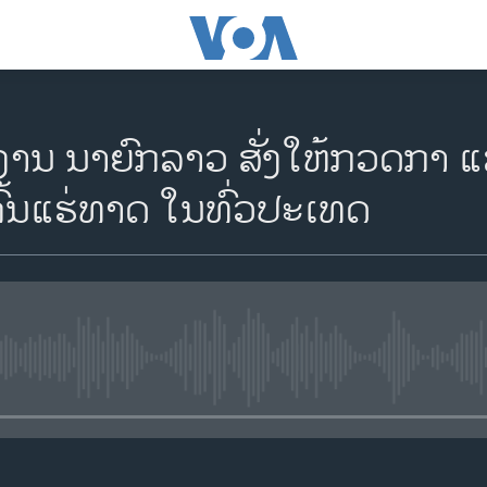
ຍງານ ນາຍົກລາວ ສັ່ງໃຫ້ກວດກາ 
ົ້ນແຮ່ທາດ ໃນທົ່ວປະເທດ
No media source currently availa