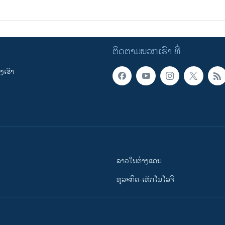
ຕິດຕາມພວກເຮົາ ທີ່
ເຮົາ
ລາວໃນຕ່າງແດນ
ທຸລະກິດ-ເທັກໂນໂລຈີ