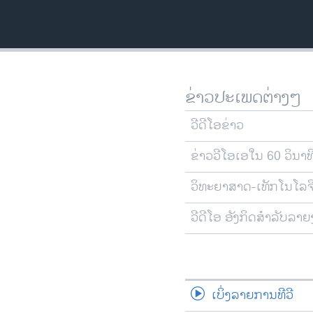
ວິທະຍາສາດ-ເທັກໂນໂລຈີ
ທຸລະກິດ
ພາສາອັງກິດ
ວີດີໂອ
ຂ່າວປະເພດຕ່າງໆ
ສຽງ
ວີດີໂອຂ່າວ
ລາຍການກະຈາຍສຽງ
ຂ່າວວີໂອເອໃນ 60 ວິນາທ
ລາຍງານ
ວິທະຍາສາດ-ເທັກໂນໂລຈ
ວີດີໂອ ອັງກິດສຳລັບລາ
ເບິ່ງລາຍການທີວີ