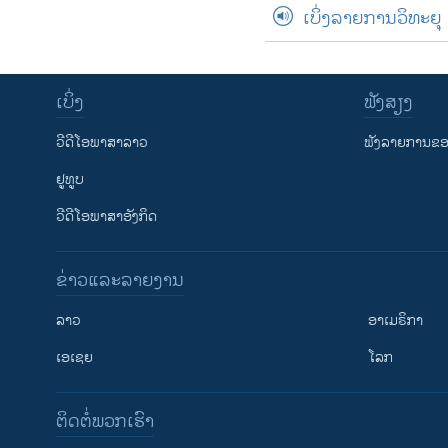
ເບິ່ງລາຍການວິທະຍຸ
ເບິ່ງ
ຟັງສຽງ
ວີດີໂອພາສາລາວ
ຟັງລາຍການຂອງ
ຢູທູບ
ວີດີໂອພາສາອັງກິດ
ຂ່າວແລະລາຍງານ
ລາວ
ອາເມຣິກາ
ເອເຊຍ
ໂລກ
ຕິດຕໍ່ພວກເຮົາ