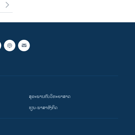
ສຸຂະພາບກັບວິທະຍາສາດ
ຮຽນ-ພາສາອັງກິດ