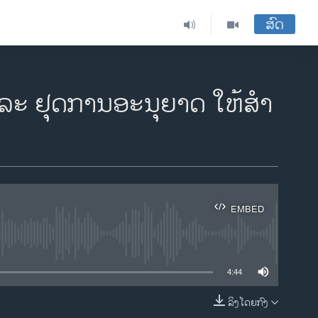
ສົດ
ແລະ ຢຸດການອະນຸຍາດ ໃຫ້ສຳ
EMBED
ble
4:44
ລິງໂດຍກົງ
EMBED