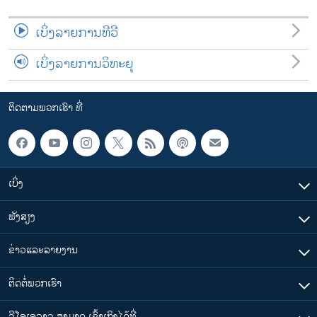
ເບິ່ງລາຍການທີວີ
ເບິ່ງລາຍການວິທະຍຸ
ຕິດຕາມພວກເຮົາ ທີ່
ເບິ່ງ
ຟັງສຽງ
ຂ່າວແລະລາຍງານ
ຕິດຕໍ່ພວກເຮົາ
ວີໂອເອລາວ ສາມາດ ເຂົ້າເຖິງໄດ້ທີ່