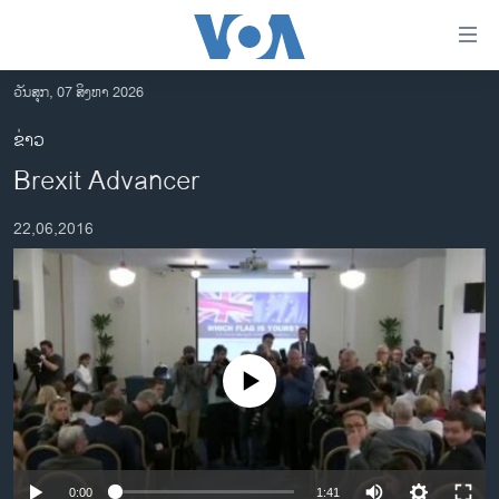
ລິ້ງ
ສຳຫລັບ
ເຂົ້າ
ວັນສຸກ, 07 ສິງຫາ 2026
ຫາ
ໂຮມເພຈ
ຂ່າວ
ຂ້າມ
ລາວ
Brexit Advancer
ຂ້າມ
ອາເມຣິກາ
ຂ້າມ
22,06,2016
ໄປ
ການເລືອກຕັ້ງ ປະທານາທີບໍດີ ສະຫະລັດ 2024
ຫາ
ຂ່າວ​ຈີນ
ຊອກ
ຄົ້ນ
ໂລກ
ເອເຊຍ
No media source currently available
ອິດສະຫຼະພາບດ້ານການຂ່າວ
ຊີວິດຊາວລາວ
ຊຸມຊົນຊາວລາວ
0:00
1:41