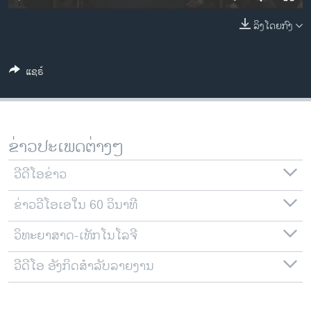
ວິທະຍາສາດ-ເທັກໂນໂລຈີ
ລິງໂດຍກົງ
ທຸລະກິດ
ພາສາອັງກິດ
ແຊຣ໌
ວີດີໂອ
ສຽງ
ລາຍການກະຈາຍສຽງ
ຂ່າວປະເພດຕ່າງໆ
ຕິດຕາມພວກເຮົາ ທີ່
ລາຍງານ
ວີດີໂອຂ່າວ
ຂ່າວວີໂອເອໃນ 60 ວິນາທີ
ພາສາຕ່າງໆ
ວິທະຍາສາດ-ເທັກໂນໂລຈີ
ວີດີໂອ ອັງກິດສຳລັບລາຍງານ