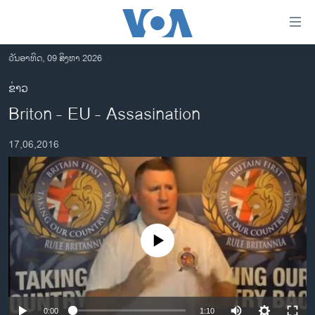
ລິ້ງ
ສຳຫລັບ
ເຂົ້າ
ວັນອາທິດ, 09 ສິງຫາ 2026
ຫາ
ໂຮມເພຈ
ຂ່າວ
ຂ້າມ
ລາວ
Briton - EU - Assasination
ຂ້າມ
ອາເມຣິກາ
ຂ້າມ
17,06,2016
ໄປ
ການເລືອກຕັ້ງ ປະທານາທີບໍດີ ສະຫະລັດ 2024
ຫາ
ຂ່າວ​ຈີນ
ຊອກ
ຄົ້ນ
ໂລກ
ເອເຊຍ
No media source currently available
ອິດສະຫຼະພາບດ້ານການຂ່າວ
ຊີວິດຊາວລາວ
ຊຸມຊົນຊາວລາວ
0:00
1:10