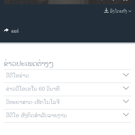
ວິທະຍາສາດ-ເທັກໂນໂລຈີ
ລິງໂດຍກົງ
ທຸລະກິດ
ພາສາອັງກິດ
ແຊຣ໌
ວີດີໂອ
ສຽງ
ລາຍການກະຈາຍສຽງ
ຂ່າວປະເພດຕ່າງໆ
ຕິດຕາມພວກເຮົາ ທີ່
ລາຍງານ
ວີດີໂອຂ່າວ
ຂ່າວວີໂອເອໃນ 60 ວິນາທີ
ພາສາຕ່າງໆ
ວິທະຍາສາດ-ເທັກໂນໂລຈີ
ວີດີໂອ ອັງກິດສຳລັບລາຍງານ