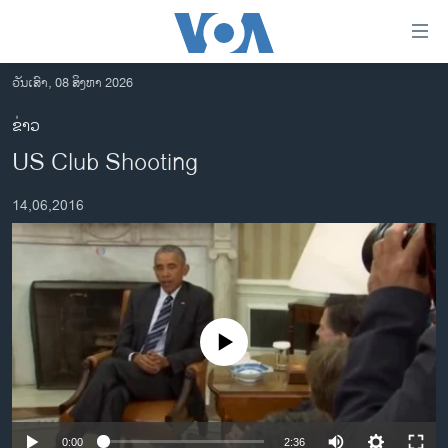
ລິ້ງ
ສຳຫລັບ
ເຂົ້າ
ວັນເສົາ, 08 ສິງຫາ 2026
ຫາ
ໂຮມເພຈ
ຂ່າວ
ຂ້າມ
ລາວ
US Club Shooting
ຂ້າມ
ອາເມຣິກາ
ຂ້າມ
14,06,2016
ໄປ
ການເລືອກຕັ້ງ ປະທານາທີບໍດີ ສະຫະລັດ 2024
ຫາ
ຂ່າວ​ຈີນ
ຊອກ
ຄົ້ນ
ໂລກ
ເອເຊຍ
No media source currently available
ອິດສະຫຼະພາບດ້ານການຂ່າວ
ຊີວິດຊາວລາວ
ຊຸມຊົນຊາວລາວ
0:00
2:36