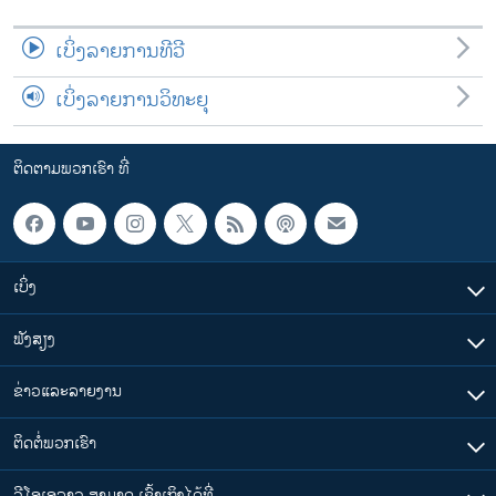
ເບິ່ງລາຍການທີວີ
ເບິ່ງລາຍການວິທະຍຸ
ຕິດຕາມພວກເຮົາ ທີ່
ເບິ່ງ
ຟັງສຽງ
ຂ່າວແລະລາຍງານ
ຕິດຕໍ່ພວກເຮົາ
ວີໂອເອລາວ ສາມາດ ເຂົ້າເຖິງໄດ້ທີ່