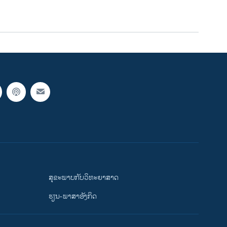
ສຸຂະພາບກັບວິທະຍາສາດ
ຮຽນ-ພາສາອັງກິດ