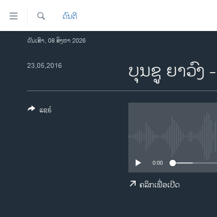
ລິ້ງ
ດົນຕີ
ສຳຫລັບ
ເຂົ້າ
ຄົ້ນຫາ
ວັນເສົາ, 08 ສິງຫາ 2026
ໂຮມເພຈ
ຫາ
ລາວ
ບຸນຊູ ຍາວົງ 
23,05,2016
ຂ້າມ
ຂ້າມ
ອາເມຣິກາ
ຂ້າມ
ການເລືອກຕັ້ງ ປະທານາທີບໍດີ ສະຫະລັດ
ໄປ
2024
ແຊຣ໌
ຫາ
ຂ່າວ​ຈີນ
ຊອກ
ຄົ້ນ
ໂລກ
ເອເຊຍ
0:00
ອິດສະຫຼະພາບດ້ານການຂ່າວ
ຄລິກເພື່ອເປີດ
ຊີວິດຊາວລາວ
ຊຸມຊົນຊາວລາວ