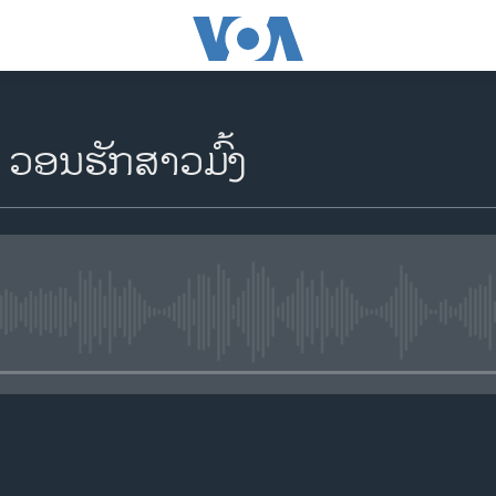
- ວອນຮັກສາວມົ້ງ
No media source currently availa