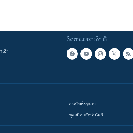
ຕິດຕາມພວກເຮົາ ທີ່
ເຮົາ
ລາວໃນຕ່າງແດນ
ທຸລະກິດ-ເທັກໂນໂລຈີ