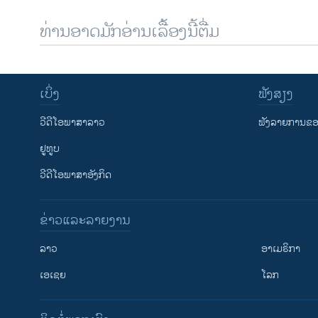
ທ່ານອາດມັກອ່ານເລື້ອງນີ້ຕື່ມ
ເບິ່ງ
ຟັງສຽງ
ວີດີໂອພາສາລາວ
ຟັງລາຍການຂອງ
ຢູທູບ
ວີດີໂອພາສາອັງກິດ
ຂ່າວແລະລາຍງານ
ລາວ
ອາເມຣິກາ
ເອເຊຍ
ໂລກ