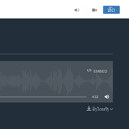
ສົດ
EMBED
ble
4:12
ລິງໂດຍກົງ
EMBED