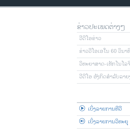
ວິທະຍາສາດ-ເທັກໂນໂລຈີ
ທຸລະກິດ
ຂ່າວປະເພດຕ່າງໆ
ພາສາອັງກິດ
ວີດີໂອ
ວີດີໂອຂ່າວ
ສຽງ
ຂ່າວວີໂອເອໃນ 60 ວິນາທ
ລາຍການກະຈາຍສຽງ
ວິທະຍາສາດ-ເທັກໂນໂລຈ
ລາຍງານ
ວີດີໂອ ອັງກິດສຳລັບລາ
ເບິ່ງລາຍການທີວີ
ເບິ່ງລາຍການວິທະຍຸ