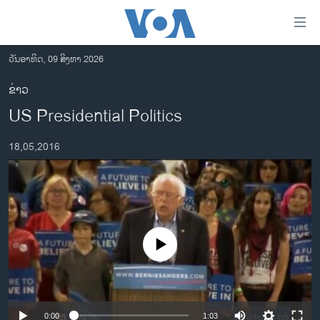
ລິ້ງ
ສຳຫລັບ
ເຂົ້າ
ວັນອາທິດ, 09 ສິງຫາ 2026
ຫາ
ໂຮມເພຈ
ຂ່າວ
ຂ້າມ
ລາວ
US Presidential Politics
ຂ້າມ
ອາເມຣິກາ
ຂ້າມ
18,05,2016
ໄປ
ການເລືອກຕັ້ງ ປະທານາທີບໍດີ ສະຫະລັດ 2024
ຫາ
ຂ່າວ​ຈີນ
ຊອກ
ຄົ້ນ
ໂລກ
ເອເຊຍ
No media source currently available
ອິດສະຫຼະພາບດ້ານການຂ່າວ
ຊີວິດຊາວລາວ
ຊຸມຊົນຊາວລາວ
0:00
1:03