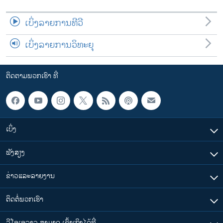
ເບິ່ງລາຍການທີວີ
ເບິ່ງລາຍການວິທະຍຸ
ຕິດຕາມພວກເຮົາ ທີ່
ເບິ່ງ
ຟັງສຽງ
ຂ່າວແລະລາຍງານ
ຕິດຕໍ່ພວກເຮົາ
ວີໂອເອລາວ ສາມາດ ເຂົ້າເຖິງໄດ້ທີ່