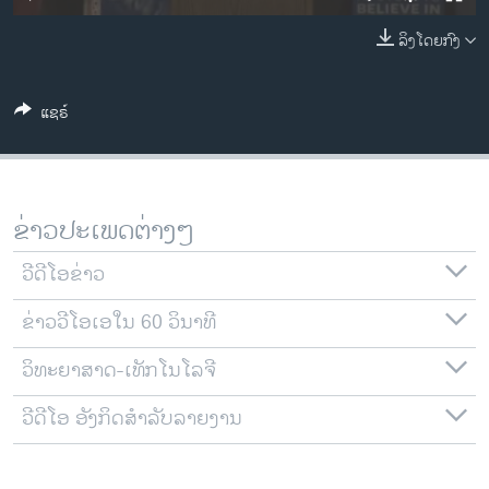
ວິທະຍາສາດ-ເທັກໂນໂລຈີ
ລິງໂດຍກົງ
ທຸລະກິດ
ພາສາອັງກິດ
ແຊຣ໌
ວີດີໂອ
ສຽງ
ລາຍການກະຈາຍສຽງ
ຂ່າວປະເພດຕ່າງໆ
ຕິດຕາມພວກເຮົາ ທີ່
ລາຍງານ
ວີດີໂອຂ່າວ
ຂ່າວວີໂອເອໃນ 60 ວິນາທີ
ພາສາຕ່າງໆ
ວິທະຍາສາດ-ເທັກໂນໂລຈີ
ວີດີໂອ ອັງກິດສຳລັບລາຍງານ