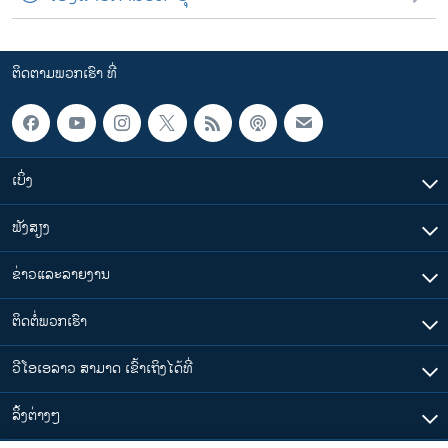
ຕິດຕາມພວກເຮົາ ທີ່
ເບິ່ງ
ຟັງສຽງ
ຂ່າວແລະລາຍງານ
ຕິດຕໍ່ພວກເຮົາ
ວີໂອເອລາວ ສາມາດ ເຂົ້າເຖິງໄດ້ທີ່
​ລິ້ງ​ຕ່າງໆ