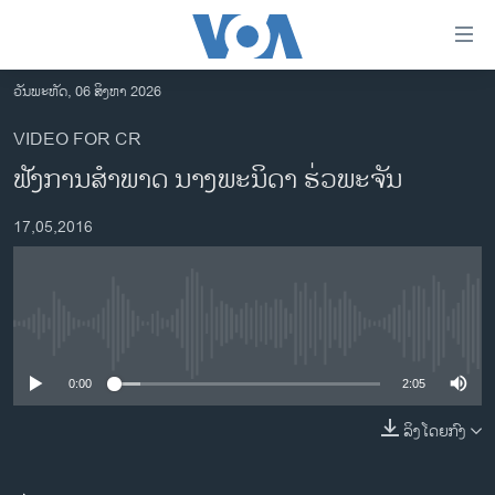
ລິ້ງ
ສຳຫລັບ
ເຂົ້າ
ວັນພະຫັດ, 06 ສິງຫາ 2026
ຫາ
ໂຮມເພຈ
VIDEO FOR CR
ຂ້າມ
ລາວ
ຟັງການສຳພາດ ນາງພະນິດາ ຮ່ວພະຈັນ
ຂ້າມ
ອາເມຣິກາ
ຂ້າມ
17,05,2016
ໄປ
ການເລືອກຕັ້ງ ປະທານາທີບໍດີ ສະຫະລັດ 2024
ຫາ
ຂ່າວ​ຈີນ
ຊອກ
ຄົ້ນ
ໂລກ
No media source currently available
ເອເຊຍ
0:00
2:05
ອິດສະຫຼະພາບດ້ານການຂ່າວ
ຊີວິດຊາວລາວ
ລິງໂດຍກົງ
ຊຸມຊົນຊາວລາວ