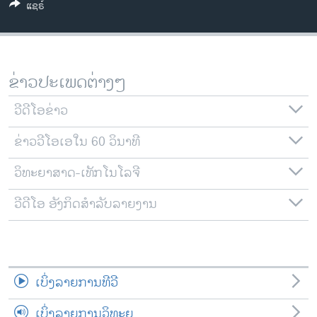
ແຊຣ໌
ວິທະຍາສາດ-ເທັກໂນໂລຈີ
ທຸລະກິດ
ພາສາອັງກິດ
ຂ່າວປະເພດຕ່າງໆ
ວີດີໂອ
ວີດີໂອຂ່າວ
ສຽງ
ຂ່າວວີໂອເອໃນ 60 ວິນາທີ
ລາຍການກະຈາຍສຽງ
ຕິດຕາມພວກເຮົາ ທີ່
ລາຍງານ
ວິທະຍາສາດ-ເທັກໂນໂລຈີ
ວີດີໂອ ອັງກິດສຳລັບລາຍງານ
ພາສາຕ່າງໆ
ເບິ່ງລາຍການທີວີ
ເບິ່ງລາຍການວິທະຍຸ