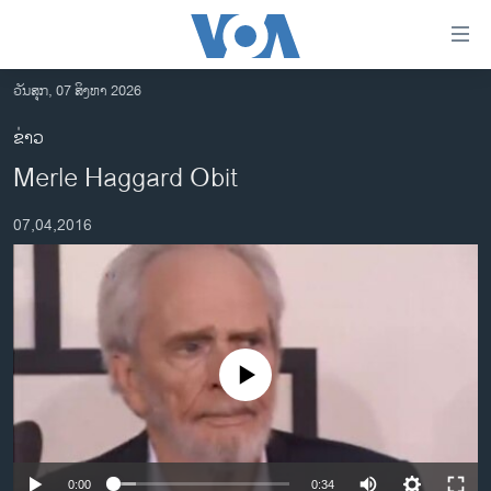
ລິ້ງ
ສຳຫລັບ
ເຂົ້າ
ວັນສຸກ, 07 ສິງຫາ 2026
ຫາ
ໂຮມເພຈ
ຂ່າວ
ຂ້າມ
ລາວ
Merle Haggard Obit
ຂ້າມ
ອາເມຣິກາ
ຂ້າມ
07,04,2016
ໄປ
ການເລືອກຕັ້ງ ປະທານາທີບໍດີ ສະຫະລັດ 2024
ຫາ
ຂ່າວ​ຈີນ
ຊອກ
ຄົ້ນ
ໂລກ
ເອເຊຍ
No media source currently available
ອິດສະຫຼະພາບດ້ານການຂ່າວ
ຊີວິດຊາວລາວ
ຊຸມຊົນຊາວລາວ
0:00
0:34