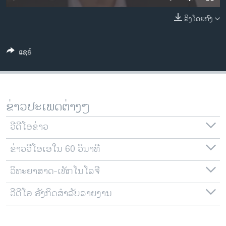
ວິທະຍາສາດ-ເທັກໂນໂລຈີ
ລິງໂດຍກົງ
ທຸລະກິດ
ພາສາອັງກິດ
ແຊຣ໌
ວີດີໂອ
ສຽງ
ລາຍການກະຈາຍສຽງ
ຂ່າວປະເພດຕ່າງໆ
ຕິດຕາມພວກເຮົາ ທີ່
ລາຍງານ
ວີດີໂອຂ່າວ
ຂ່າວວີໂອເອໃນ 60 ວິນາທີ
ພາສາຕ່າງໆ
ວິທະຍາສາດ-ເທັກໂນໂລຈີ
ວີດີໂອ ອັງກິດສຳລັບລາຍງານ