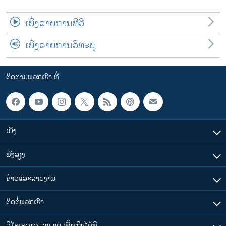
ເບິ່ງລາຍການທີວີ
ເບິ່ງລາຍການວິທະຍຸ
ຕິດຕາມພວກເຮົາ ທີ່
ເບິ່ງ
ຟັງສຽງ
ຂ່າວແລະລາຍງານ
ຕິດຕໍ່ພວກເຮົາ
ວີໂອເອລາວ ສາມາດ ເຂົ້າເຖິງໄດ້ທີ່