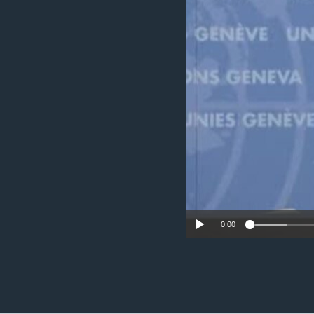
ວິທະຍາສາດ-ເທັກໂນໂລຈີ
ທຸລະກິດ
ພາສາອັງກິດ
ວີດີໂອ
ສຽງ
ລາຍການກະຈາຍສຽງ
ລາຍງານ
0:00