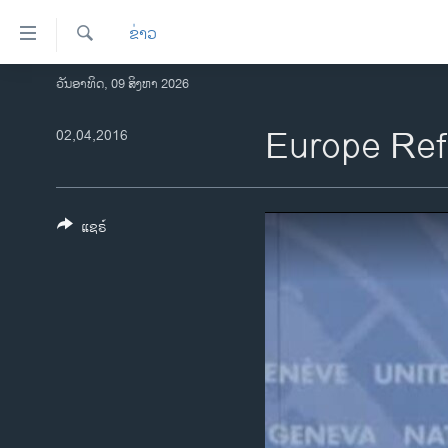
ລິ້ງ
ຂ່າວ
ສຳຫລັບ
ເຂົ້າ
ຄົ້ນຫາ
ວັນອາທິດ, 09 ສິງຫາ 2026
ໂຮມເພຈ
ຫາ
ລາວ
Europe Re
02,04,2016
ຂ້າມ
ຂ້າມ
ອາເມຣິກາ
ຂ້າມ
ການເລືອກຕັ້ງ ປະທານາທີບໍດີ ສະຫະລັດ
ໄປ
2024
ແຊຣ໌
ຫາ
ຂ່າວ​ຈີນ
ຊອກ
ຄົ້ນ
ໂລກ
ເອເຊຍ
ອິດສະຫຼະພາບດ້ານການຂ່າວ
ຊີວິດຊາວລາວ
ຊຸມຊົນຊາວລາວ