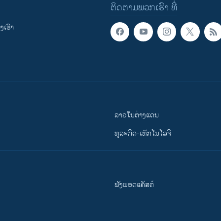
ຕິດຕາມພວກເຮົາ ທີ່
ເຮົາ
ລາວໃນຕ່າງແດນ
ທຸລະກິດ-ເທັກໂນໂລຈີ
ຟັງພອດແຄັສຕ໌