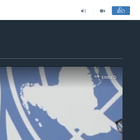
ສົດ
EMBED