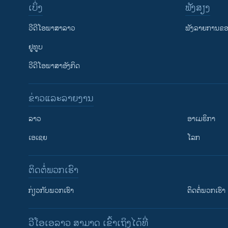
ເບິ່ງ
ຟັງສຽງ
ວີດີໂອພາສາລາວ
ຟັງລາຍການຂອງ
ຢູທູບ
ວີດີໂອພາສາອັງກິດ
ຂ່າວແລະລາຍງານ
ລາວ
ອາເມຣິກາ
ເອເຊຍ
ໂລກ
ຕິດຕໍ່ພວກເຮົາ
ກ່ຽວກັບພວກເຮົາ
ຕິດຕໍ່ພວກເຮົາ
ວີໂອເອລາວ ສາມາດ ເຂົ້າເຖິງໄດ້ທີ່