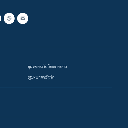
ສຸຂະພາບກັບວິທະຍາສາດ
ຮຽນ-ພາສາອັງກິດ