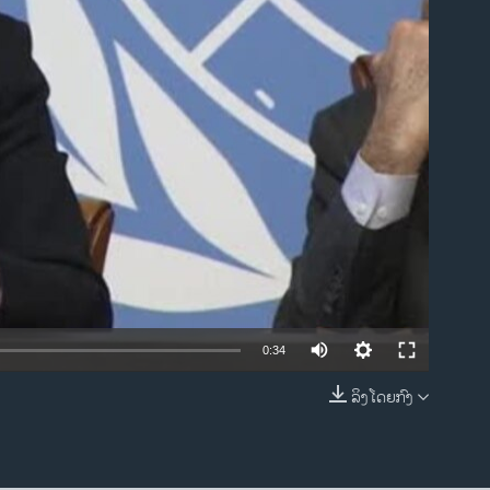
ble
0:34
ລິງໂດຍກົງ
EMBED