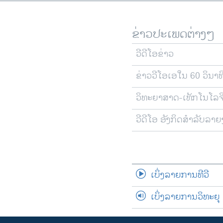
ຂ່າວປະເພດຕ່າງໆ
ວີດີໂອຂ່າວ
ຂ່າວວີໂອເອໃນ 60 ວິນາທ
ວິທະຍາສາດ-ເທັກໂນໂລຈ
ວີດີໂອ ອັງກິດສຳລັບລາ
ເບິ່ງລາຍການທີວີ
ເບິ່ງລາຍການວິທະຍຸ