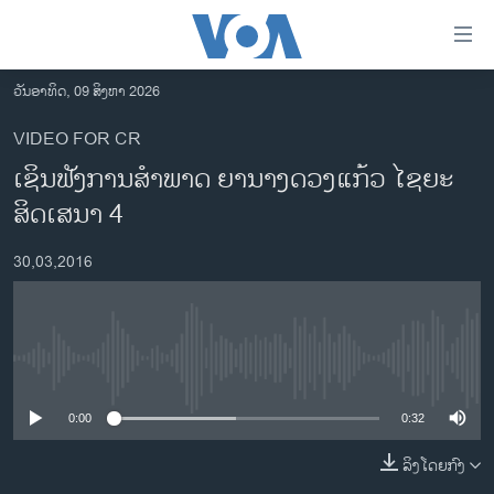
ລິ້ງ
ສຳຫລັບ
ເຂົ້າ
ວັນອາທິດ, 09 ສິງຫາ 2026
ຫາ
ໂຮມເພຈ
VIDEO FOR CR
ຂ້າມ
ລາວ
ເຊິນຟັງການສຳພາດ ຍານາງດວງແກ້ວ ໄຊຍະ
ຂ້າມ
ອາເມຣິກາ
ຂ້າມ
ສິດເສນາ 4
ໄປ
ການເລືອກຕັ້ງ ປະທານາທີບໍດີ ສະຫະລັດ 2024
ຫາ
30,03,2016
ຂ່າວ​ຈີນ
ຊອກ
ຄົ້ນ
ໂລກ
ເອເຊຍ
No media source currently available
ອິດສະຫຼະພາບດ້ານການຂ່າວ
0:00
0:32
ຊີວິດຊາວລາວ
ລິງໂດຍກົງ
ຊຸມຊົນຊາວລາວ