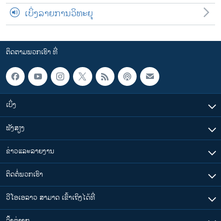
ເບິ່ງລາຍການວິທະຍຸ
ຕິດຕາມພວກເຮົາ ທີ່
ເບິ່ງ
ຟັງສຽງ
ຂ່າວແລະລາຍງານ
ຕິດຕໍ່ພວກເຮົາ
ວີໂອເອລາວ ສາມາດ ເຂົ້າເຖິງໄດ້ທີ່
​ລິ້ງ​ຕ່າງໆ