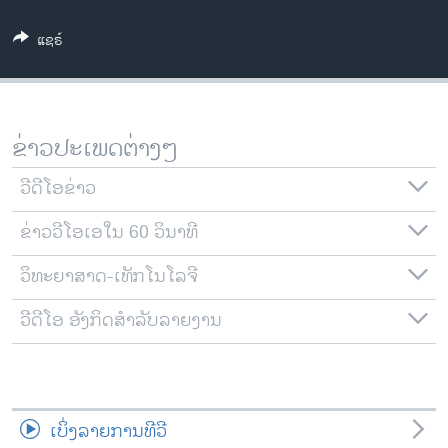
ວິທະຍາສາດ-ເທັກໂນໂລຈີ
ແຊຣ໌
ທຸລະກິດ
ພາສາອັງກິດ
ວີດີໂອ
ຂ່າວປະເພດຕ່າງໆ
ສຽງ
ວີດີໂອຂ່າວ
ລາຍການກະຈາຍສຽງ
ຕິດຕາມພວກເຮົາ ທີ່
ຂ່າວວີໂອເອໃນ 60 ວິນາທີ
ລາຍງານ
ວິທະຍາສາດ-ເທັກໂນໂລຈີ
ພາສາຕ່າງໆ
ວີດີໂອ ອັງກິດສຳລັບລາຍງານ
ເບິ່ງລາຍການທີວີ