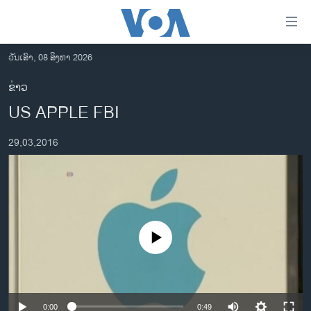
ລິ້ງ
ສຳຫລັບ
ເຂົ້າ
ວັນເສົາ, 08 ສິງຫາ 2026
ຫາ
ໂຮມເພຈ
ຂ່າວ
ຂ້າມ
ລາວ
US APPLE FBI
ຂ້າມ
ອາເມຣິກາ
ຂ້າມ
29,03,2016
ໄປ
ການເລືອກຕັ້ງ ປະທານາທີບໍດີ ສະຫະລັດ 2024
ຫາ
ຂ່າວ​ຈີນ
ຊອກ
ຄົ້ນ
ໂລກ
ເອເຊຍ
No media source currently available
ອິດສະຫຼະພາບດ້ານການຂ່າວ
ຊີວິດຊາວລາວ
ຊຸມຊົນຊາວລາວ
0:00
0:49