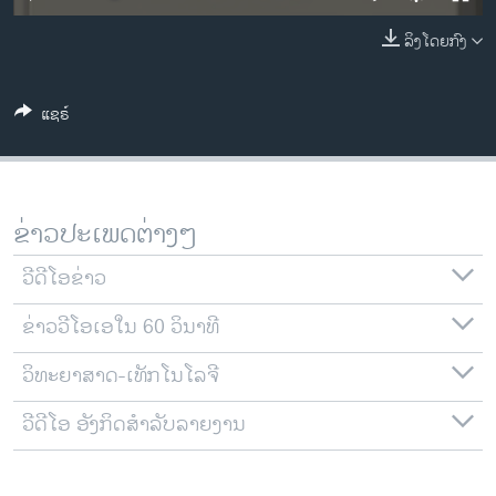
ວິທະຍາສາດ-ເທັກໂນໂລຈີ
ລິງໂດຍກົງ
ທຸລະກິດ
ພາສາອັງກິດ
ແຊຣ໌
ວີດີໂອ
ສຽງ
ລາຍການກະຈາຍສຽງ
ຂ່າວປະເພດຕ່າງໆ
ຕິດຕາມພວກເຮົາ ທີ່
ລາຍງານ
ວີດີໂອຂ່າວ
ຂ່າວວີໂອເອໃນ 60 ວິນາທີ
ພາສາຕ່າງໆ
ວິທະຍາສາດ-ເທັກໂນໂລຈີ
ວີດີໂອ ອັງກິດສຳລັບລາຍງານ