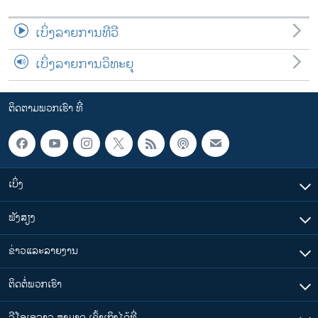
ເບິ່ງລາຍການທີວີ
ເບິ່ງລາຍການວິທະຍຸ
ຕິດຕາມພວກເຮົາ ທີ່
ເບິ່ງ
ຟັງສຽງ
ຂ່າວແລະລາຍງານ
ຕິດຕໍ່ພວກເຮົາ
ວີໂອເອລາວ ສາມາດ ເຂົ້າເຖິງໄດ້ທີ່