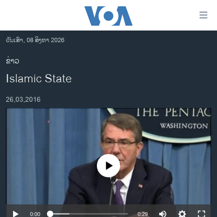
ລິ້ງ
ສຳຫລັບ
ເຂົ້າ
ວັນເສົາ, 08 ສິງຫາ 2026
ຫາ
ໂຮມເພຈ
ຂ່າວ
ຂ້າມ
ລາວ
Islamic State
ຂ້າມ
ອາເມຣິກາ
ຂ້າມ
26,03,2016
ໄປ
ການເລືອກຕັ້ງ ປະທານາທີບໍດີ ສະຫະລັດ 2024
ຫາ
ຂ່າວ​ຈີນ
ຊອກ
ຄົ້ນ
ໂລກ
ເອເຊຍ
No media source currently available
ອິດສະຫຼະພາບດ້ານການຂ່າວ
ຊີວິດຊາວລາວ
ຊຸມຊົນຊາວລາວ
0:00
0:29