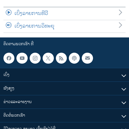
ເບິ່ງລາຍການທີວີ
ເບິ່ງລາຍການວິທະຍຸ
ຕິດຕາມພວກເຮົາ ທີ່
ເບິ່ງ
ຟັງສຽງ
ຂ່າວແລະລາຍງານ
ຕິດຕໍ່ພວກເຮົາ
ວີໂອເອລາວ ສາມາດ ເຂົ້າເຖິງໄດ້ທີ່