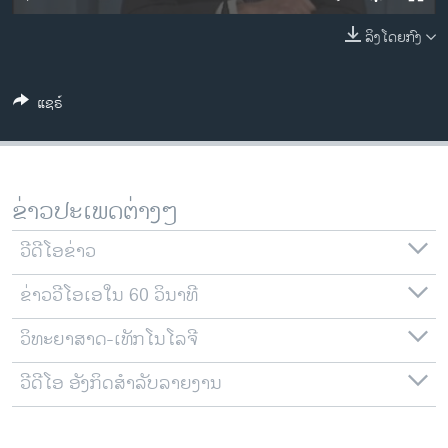
ວິທະຍາສາດ-ເທັກໂນໂລຈີ
ລິງໂດຍກົງ
ທຸລະກິດ
ພາສາອັງກິດ
ແຊຣ໌
ວີດີໂອ
ສຽງ
ລາຍການກະຈາຍສຽງ
ຂ່າວປະເພດຕ່າງໆ
ຕິດຕາມພວກເຮົາ ທີ່
ລາຍງານ
ວີດີໂອຂ່າວ
ຂ່າວວີໂອເອໃນ 60 ວິນາທີ
ພາສາຕ່າງໆ
ວິທະຍາສາດ-ເທັກໂນໂລຈີ
ວີດີໂອ ອັງກິດສຳລັບລາຍງານ