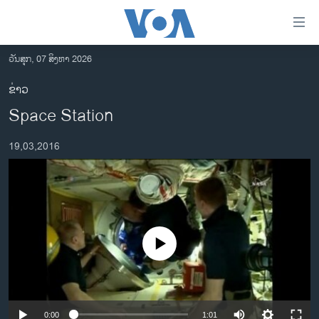
ລິ້ງ
ສຳຫລັບ
ເຂົ້າ
ວັນສຸກ, 07 ສິງຫາ 2026
ຫາ
ໂຮມເພຈ
ຂ່າວ
ຂ້າມ
ລາວ
Space Station
ຂ້າມ
ອາເມຣິກາ
ຂ້າມ
19,03,2016
ໄປ
ການເລືອກຕັ້ງ ປະທານາທີບໍດີ ສະຫະລັດ 2024
ຫາ
ຂ່າວ​ຈີນ
ຊອກ
ຄົ້ນ
ໂລກ
ເອເຊຍ
No media source currently available
ອິດສະຫຼະພາບດ້ານການຂ່າວ
ຊີວິດຊາວລາວ
ຊຸມຊົນຊາວລາວ
0:00
1:01