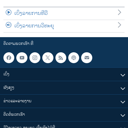
ເບິ່ງລາຍການທີວີ
ເບິ່ງລາຍການວິທະຍຸ
ຕິດຕາມພວກເຮົາ ທີ່
ເບິ່ງ
ຟັງສຽງ
ຂ່າວແລະລາຍງານ
ຕິດຕໍ່ພວກເຮົາ
ວີໂອເອລາວ ສາມາດ ເຂົ້າເຖິງໄດ້ທີ່