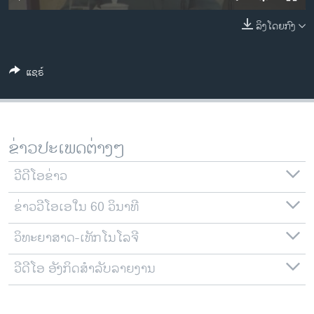
ວິທະຍາສາດ-ເທັກໂນໂລຈີ
ລິງໂດຍກົງ
ທຸລະກິດ
ພາສາອັງກິດ
ແຊຣ໌
ວີດີໂອ
ສຽງ
ລາຍການກະຈາຍສຽງ
ຂ່າວປະເພດຕ່າງໆ
ຕິດຕາມພວກເຮົາ ທີ່
ລາຍງານ
ວີດີໂອຂ່າວ
ຂ່າວວີໂອເອໃນ 60 ວິນາທີ
ພາສາຕ່າງໆ
ວິທະຍາສາດ-ເທັກໂນໂລຈີ
ວີດີໂອ ອັງກິດສຳລັບລາຍງານ