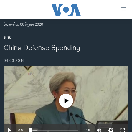
ລິ້ງ
ສຳຫລັບ
ເຂົ້າ
ວັນພະຫັດ, 06 ສິງຫາ 2026
ຫາ
ໂຮມເພຈ
ຂ່າວ
ຂ້າມ
ລາວ
China Defense Spending
ຂ້າມ
ອາເມຣິກາ
ຂ້າມ
04,03,2016
ໄປ
ການເລືອກຕັ້ງ ປະທານາທີບໍດີ ສະຫະລັດ 2024
ຫາ
ຂ່າວ​ຈີນ
ຊອກ
ຄົ້ນ
ໂລກ
ເອເຊຍ
No media source currently available
ອິດສະຫຼະພາບດ້ານການຂ່າວ
ຊີວິດຊາວລາວ
ຊຸມຊົນຊາວລາວ
0:00
0:36