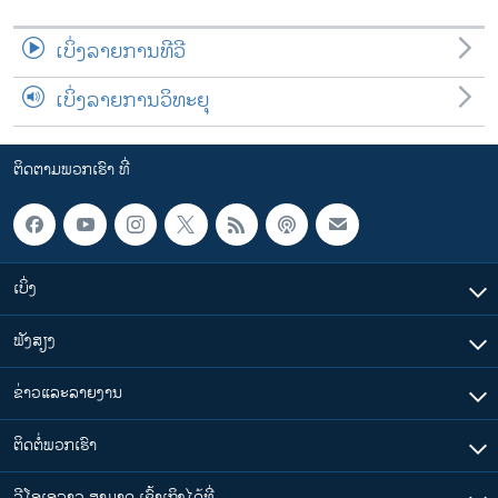
ເບິ່ງລາຍການທີວີ
ເບິ່ງລາຍການວິທະຍຸ
ຕິດຕາມພວກເຮົາ ທີ່
ເບິ່ງ
ຟັງສຽງ
ຂ່າວແລະລາຍງານ
ຕິດຕໍ່ພວກເຮົາ
ວີໂອເອລາວ ສາມາດ ເຂົ້າເຖິງໄດ້ທີ່