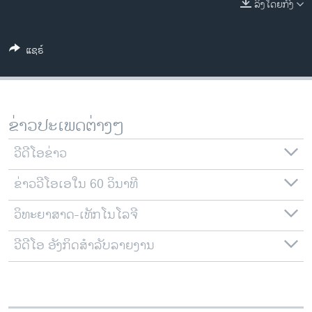
ລິງໂດຍກົງ
ວິທະຍາສາດ-ເທັກໂນໂລຈີ
ທຸລະກິດ
ແຊຣ໌
ພາສາອັງກິດ
ວີດີໂອ
ສຽງ
ຂ່າວປະເພດຕ່າງໆ
ລາຍການກະຈາຍສຽງ
ຕິດຕາມພວກເຮົາ ທີ່
ວີດີໂອຂ່າວ
ລາຍງານ
ຂ່າວວີໂອເອໃນ 60 ວິນາທີ
ວິທະຍາສາດ-ເທັກໂນໂລຈີ
ພາສາຕ່າງໆ
ວີດີໂອ ອັງກິດສຳລັບລາຍງານ