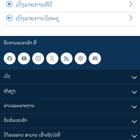
ເບິ່ງລາຍການທີວີ
ເບິ່ງລາຍການວິທະຍຸ
ຕິດຕາມພວກເຮົາ ທີ່
ເບິ່ງ
ຟັງສຽງ
ຂ່າວແລະລາຍງານ
ຕິດຕໍ່ພວກເຮົາ
ວີໂອເອລາວ ສາມາດ ເຂົ້າເຖິງໄດ້ທີ່