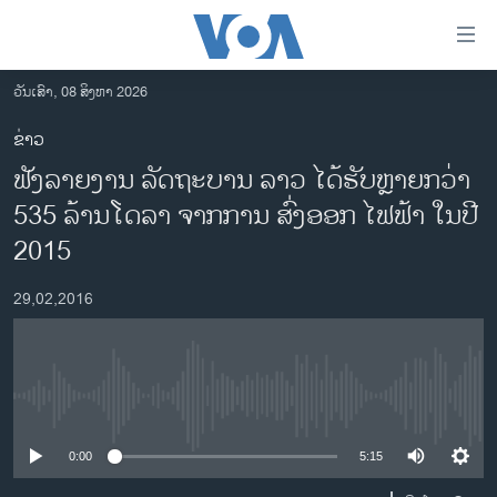
ລິ້ງ
ສຳຫລັບ
ເຂົ້າ
ວັນເສົາ, 08 ສິງຫາ 2026
ຫາ
ໂຮມເພຈ
ຂ່າວ
ຂ້າມ
ລາວ
ຟັງລາຍງານ ລັດຖະບານ ລາວ ໄດ້ຮັບຫຼາຍກວ່າ
ຂ້າມ
ອາເມຣິກາ
ຂ້າມ
535 ລ້ານໂດລາ ຈາກການ ສົ່ງອອກ ໄຟຟ້າ ໃນປີ
ໄປ
ການເລືອກຕັ້ງ ປະທານາທີບໍດີ ສະຫະລັດ 2024
2015
ຫາ
ຂ່າວ​ຈີນ
ຊອກ
29,02,2016
ຄົ້ນ
ໂລກ
ເອເຊຍ
ອິດສະຫຼະພາບດ້ານການຂ່າວ
No media source currently available
ຊີວິດຊາວລາວ
0:00
5:15
ຊຸມຊົນຊາວລາວ