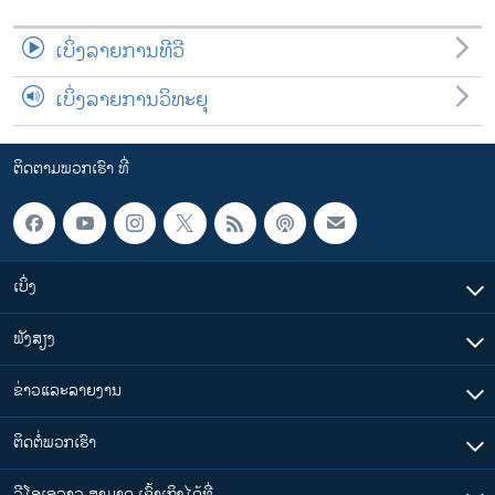
ເບິ່ງລາຍການທີວີ
ເບິ່ງລາຍການວິທະຍຸ
ຕິດຕາມພວກເຮົາ ທີ່
ເບິ່ງ
ຟັງສຽງ
ຂ່າວແລະລາຍງານ
ຕິດຕໍ່ພວກເຮົາ
ວີໂອເອລາວ ສາມາດ ເຂົ້າເຖິງໄດ້ທີ່