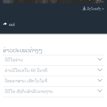
ວິທະຍາສາດ-ເທັກໂນໂລຈີ
ລິງໂດຍກົງ
ທຸລະກິດ
ພາສາອັງກິດ
ແຊຣ໌
ວີດີໂອ
ສຽງ
ລາຍການກະຈາຍສຽງ
ຂ່າວປະເພດຕ່າງໆ
ຕິດຕາມພວກເຮົາ ທີ່
ລາຍງານ
ວີດີໂອຂ່າວ
ຂ່າວວີໂອເອໃນ 60 ວິນາທີ
ພາສາຕ່າງໆ
ວິທະຍາສາດ-ເທັກໂນໂລຈີ
ວີດີໂອ ອັງກິດສຳລັບລາຍງານ