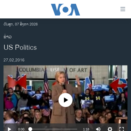
ລິ້ງ
ສຳຫລັບ
ເຂົ້າ
ວັນສຸກ, 07 ສິງຫາ 2026
ຫາ
ໂຮມເພຈ
ຂ່າວ
ຂ້າມ
ລາວ
US Politics
ຂ້າມ
ອາເມຣິກາ
ຂ້າມ
27,02,2016
ໄປ
ການເລືອກຕັ້ງ ປະທານາທີບໍດີ ສະຫະລັດ 2024
ຫາ
ຂ່າວ​ຈີນ
ຊອກ
ຄົ້ນ
ໂລກ
ເອເຊຍ
No media source currently available
ອິດສະຫຼະພາບດ້ານການຂ່າວ
ຊີວິດຊາວລາວ
ຊຸມຊົນຊາວລາວ
0:00
1:18