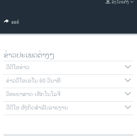
ລິງໂດຍກົງ
ວິທະຍາສາດ-ເທັກໂນໂລຈີ
ທຸລະກິດ
ແຊຣ໌
ພາສາອັງກິດ
ວີດີໂອ
ສຽງ
ຂ່າວປະເພດຕ່າງໆ
ລາຍການກະຈາຍສຽງ
ຕິດຕາມພວກເຮົາ ທີ່
ວີດີໂອຂ່າວ
ລາຍງານ
ຂ່າວວີໂອເອໃນ 60 ວິນາທີ
ວິທະຍາສາດ-ເທັກໂນໂລຈີ
ພາສາຕ່າງໆ
ວີດີໂອ ອັງກິດສຳລັບລາຍງານ