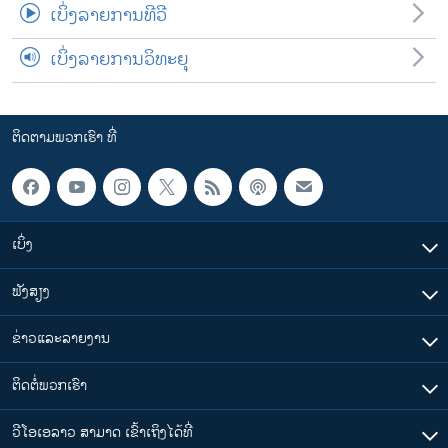
ເບິ່ງລາຍການທີວີ
ເບິ່ງລາຍການວິທະຍຸ
ຕິດຕາມພວກເຮົາ ທີ່
ເບິ່ງ
ຟັງສຽງ
ຂ່າວແລະລາຍງານ
ຕິດຕໍ່ພວກເຮົາ
ວີໂອເອລາວ ສາມາດ ເຂົ້າເຖິງໄດ້ທີ່