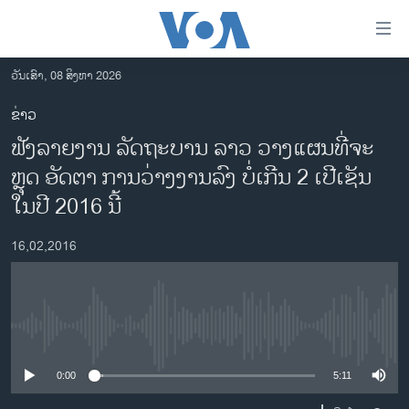
ລິ້ງ
ສຳຫລັບ
ເຂົ້າ
ວັນເສົາ, 08 ສິງຫາ 2026
ຫາ
ໂຮມເພຈ
ຂ່າວ
ຂ້າມ
ລາວ
ຟັງລາຍງານ ລັດຖະບານ ລາວ ວາງແຜນທີ່ຈະ
ຂ້າມ
ອາເມຣິກາ
ຂ້າມ
ຫຼຸດ ອັດຕາ ການວ່າງງານລົງ ບໍ່ເກີນ 2 ເປີເຊັນ
ໄປ
ການເລືອກຕັ້ງ ປະທານາທີບໍດີ ສະຫະລັດ 2024
ໃນປີ 2016 ນີ້
ຫາ
ຂ່າວ​ຈີນ
ຊອກ
16,02,2016
ຄົ້ນ
ໂລກ
ເອເຊຍ
ອິດສະຫຼະພາບດ້ານການຂ່າວ
No media source currently available
ຊີວິດຊາວລາວ
0:00
5:11
ຊຸມຊົນຊາວລາວ