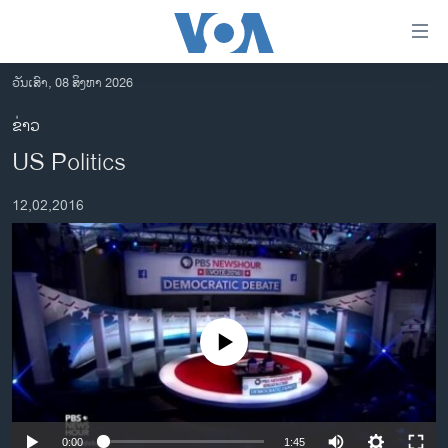
ລິ້ງ
ສຳຫລັບ
ເຂົ້າ
ວັນເສົາ, 08 ສິງຫາ 2026
ຫາ
ໂຮມເພຈ
ຂ່າວ
ຂ້າມ
ລາວ
US Politics
ຂ້າມ
ອາເມຣິກາ
ຂ້າມ
12,02,2016
ໄປ
ການເລືອກຕັ້ງ ປະທານາທີບໍດີ ສະຫະລັດ 2024
ຫາ
ຂ່າວ​ຈີນ
ຊອກ
ຄົ້ນ
ໂລກ
ເອເຊຍ
No media source currently available
ອິດສະຫຼະພາບດ້ານການຂ່າວ
ຊີວິດຊາວລາວ
ຊຸມຊົນຊາວລາວ
0:00
1:45