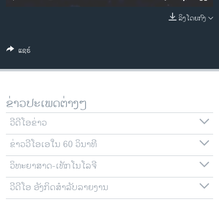
ວິທະຍາສາດ-ເທັກໂນໂລຈີ
ລິງໂດຍກົງ
ທຸລະກິດ
ພາສາອັງກິດ
ແຊຣ໌
ວີດີໂອ
ສຽງ
ລາຍການກະຈາຍສຽງ
ຂ່າວປະເພດຕ່າງໆ
ຕິດຕາມພວກເຮົາ ທີ່
ລາຍງານ
ວີດີໂອຂ່າວ
ຂ່າວວີໂອເອໃນ 60 ວິນາທີ
ພາສາຕ່າງໆ
ວິທະຍາສາດ-ເທັກໂນໂລຈີ
ວີດີໂອ ອັງກິດສຳລັບລາຍງານ