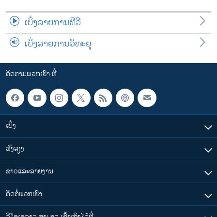
ເບິ່ງລາຍການທີວີ
ເບິ່ງລາຍການວິທະຍຸ
ຕິດຕາມພວກເຮົາ ທີ່
ເບິ່ງ
ຟັງສຽງ
ຂ່າວແລະລາຍງານ
ຕິດຕໍ່ພວກເຮົາ
ວີໂອເອລາວ ສາມາດ ເຂົ້າເຖິງໄດ້ທີ່