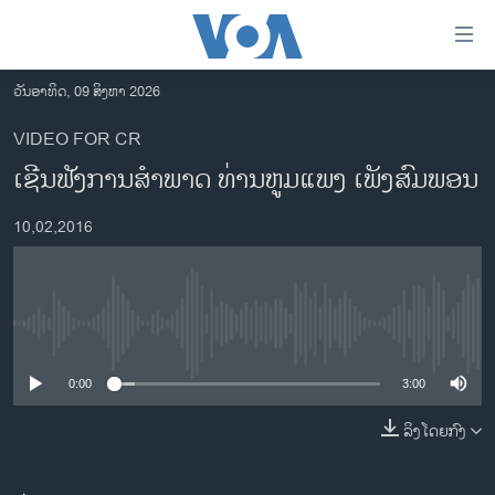
ລິ້ງ
ສຳຫລັບ
ເຂົ້າ
ວັນອາທິດ, 09 ສິງຫາ 2026
ຫາ
ໂຮມເພຈ
VIDEO FOR CR
ຂ້າມ
ລາວ
ເຊີນຟັງການສຳພາດ ທ່ານຫູມແພງ ເພັງສົມພອນ
ຂ້າມ
ອາເມຣິກາ
ຂ້າມ
10,02,2016
ໄປ
ການເລືອກຕັ້ງ ປະທານາທີບໍດີ ສະຫະລັດ 2024
ຫາ
ຂ່າວ​ຈີນ
ຊອກ
ຄົ້ນ
ໂລກ
No media source currently available
ເອເຊຍ
0:00
3:00
ອິດສະຫຼະພາບດ້ານການຂ່າວ
ຊີວິດຊາວລາວ
ລິງໂດຍກົງ
ຊຸມຊົນຊາວລາວ