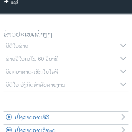
ແຊຣ໌
ວິທະຍາສາດ-ເທັກໂນໂລຈີ
ທຸລະກິດ
ພາສາອັງກິດ
ຂ່າວປະເພດຕ່າງໆ
ວີດີໂອ
ວີດີໂອຂ່າວ
ສຽງ
ຂ່າວວີໂອເອໃນ 60 ວິນາທີ
ລາຍການກະຈາຍສຽງ
ຕິດຕາມພວກເຮົາ ທີ່
ລາຍງານ
ວິທະຍາສາດ-ເທັກໂນໂລຈີ
ວີດີໂອ ອັງກິດສຳລັບລາຍງານ
ພາສາຕ່າງໆ
ເບິ່ງລາຍການທີວີ
ເບິ່ງລາຍການວິທະຍຸ