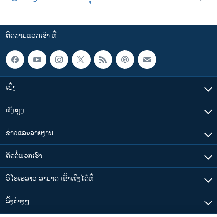
ຕິດຕາມພວກເຮົາ ທີ່
ເບິ່ງ
ຟັງສຽງ
ຂ່າວແລະລາຍງານ
ຕິດຕໍ່ພວກເຮົາ
ວີໂອເອລາວ ສາມາດ ເຂົ້າເຖິງໄດ້ທີ່
​ລິ້ງ​ຕ່າງໆ