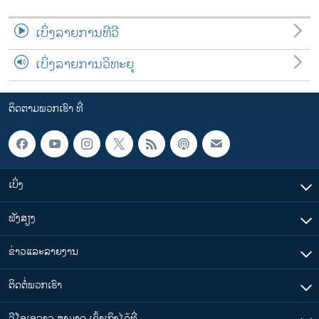
ເບິ່ງລາຍການທີວີ
ເບິ່ງລາຍການວິທະຍຸ
ຕິດຕາມພວກເຮົາ ທີ່
ເບິ່ງ
ຟັງສຽງ
ຂ່າວແລະລາຍງານ
ຕິດຕໍ່ພວກເຮົາ
ວີໂອເອລາວ ສາມາດ ເຂົ້າເຖິງໄດ້ທີ່