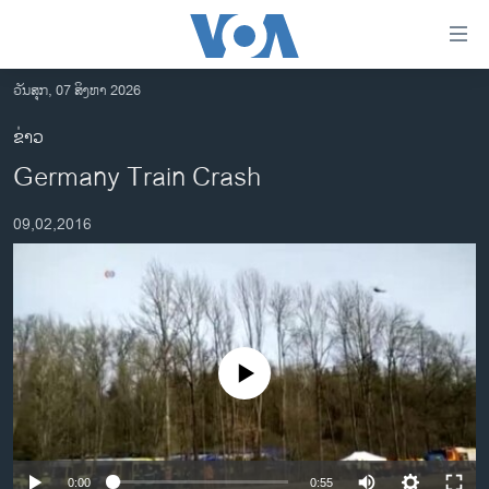
ລິ້ງ
ສຳຫລັບ
ເຂົ້າ
ວັນສຸກ, 07 ສິງຫາ 2026
ຫາ
ໂຮມເພຈ
ຂ່າວ
ຂ້າມ
ລາວ
Germany Train Crash
ຂ້າມ
ອາເມຣິກາ
ຂ້າມ
09,02,2016
ໄປ
ການເລືອກຕັ້ງ ປະທານາທີບໍດີ ສະຫະລັດ 2024
ຫາ
ຂ່າວ​ຈີນ
ຊອກ
ຄົ້ນ
ໂລກ
ເອເຊຍ
No media source currently available
ອິດສະຫຼະພາບດ້ານການຂ່າວ
ຊີວິດຊາວລາວ
ຊຸມຊົນຊາວລາວ
0:00
0:55