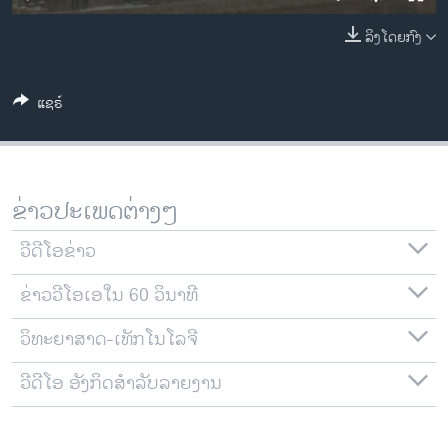
ວິທະຍາສາດ-ເທັກໂນໂລຈີ
ລິງໂດຍກົງ
ທຸລະກິດ
ພາສາອັງກິດ
ແຊຣ໌
ວີດີໂອ
ສຽງ
ລາຍການກະຈາຍສຽງ
ຂ່າວປະເພດຕ່າງໆ
ຕິດຕາມພວກເຮົາ ທີ່
ລາຍງານ
ວີດີໂອຂ່າວ
ຂ່າວວີໂອເອໃນ 60 ວິນາທີ
ພາສາຕ່າງໆ
ວິທະຍາສາດ-ເທັກໂນໂລຈີ
ວີດີໂອ ອັງກິດສຳລັບລາຍງານ