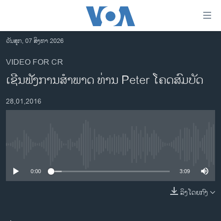
ລິ້ງ
ສຳຫລັບ
ເຂົ້າ
ວັນສຸກ, 07 ສິງຫາ 2026
ຫາ
ໂຮມເພຈ
VIDEO FOR CR
ຂ້າມ
ລາວ
ເຊີນຟັງການສຳພາດ ທ່ານ Peter ໂຄດສົມບັດ
ຂ້າມ
ອາເມຣິກາ
ຂ້າມ
28,01,2016
ໄປ
ການເລືອກຕັ້ງ ປະທານາທີບໍດີ ສະຫະລັດ 2024
ຫາ
ຂ່າວ​ຈີນ
ຊອກ
ຄົ້ນ
ໂລກ
No media source currently available
ເອເຊຍ
0:00
3:09
ອິດສະຫຼະພາບດ້ານການຂ່າວ
ຊີວິດຊາວລາວ
ລິງໂດຍກົງ
ຊຸມຊົນຊາວລາວ