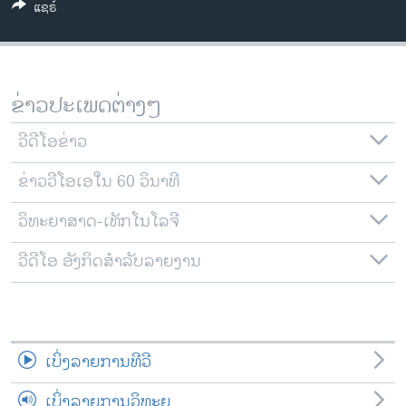
ແຊຣ໌
ວິທະຍາສາດ-ເທັກໂນໂລຈີ
ທຸລະກິດ
ພາສາອັງກິດ
ຂ່າວປະເພດຕ່າງໆ
ວີດີໂອ
ວີດີໂອຂ່າວ
ສຽງ
ຂ່າວວີໂອເອໃນ 60 ວິນາທີ
ລາຍການກະຈາຍສຽງ
ຕິດຕາມພວກເຮົາ ທີ່
ລາຍງານ
ວິທະຍາສາດ-ເທັກໂນໂລຈີ
ວີດີໂອ ອັງກິດສຳລັບລາຍງານ
ພາສາຕ່າງໆ
ເບິ່ງລາຍການທີວີ
ເບິ່ງລາຍການວິທະຍຸ