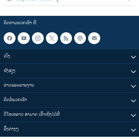
ຕິດຕາມພວກເຮົາ ທີ່
ເບິ່ງ
ຟັງສຽງ
ຂ່າວແລະລາຍງານ
ຕິດຕໍ່ພວກເຮົາ
ວີໂອເອລາວ ສາມາດ ເຂົ້າເຖິງໄດ້ທີ່
​ລິ້ງ​ຕ່າງໆ