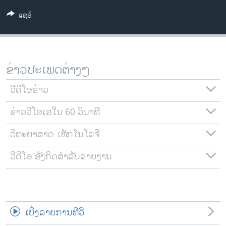
ວິທະຍາສາດ-ເທັກໂນໂລຈີ
ແຊຣ໌
ທຸລະກິດ
ພາສາອັງກິດ
ວີດີໂອ
ຂ່າວປະເພດຕ່າງໆ
ສຽງ
ວີດີໂອຂ່າວ
ລາຍການກະຈາຍສຽງ
ຕິດຕາມພວກເຮົາ ທີ່
ຂ່າວວີໂອເອໃນ 60 ວິນາທີ
ລາຍງານ
ວິທະຍາສາດ-ເທັກໂນໂລຈີ
ວີດີໂອ ອັງກິດສຳລັບລາຍງານ
ພາສາຕ່າງໆ
ເບິ່ງລາຍການທີວີ