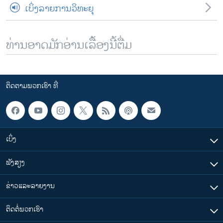
ເບິ່ງລາຍການວິທະຍຸ
ທ່ານອາດມັກອ່ານເລື້ອງນີ້ຕື່ມ
ຕິດຕາມພວກເຮົາ ທີ່
ເບິ່ງ
ຟັງສຽງ
ຂ່າວແລະລາຍງານ
ຕິດຕໍ່ພວກເຮົາ