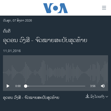
ລິ້ງ
ສຳຫລັບ
ເຂົ້າ
ວັນສຸກ, 07 ສິງຫາ 2026
ຫາ
ໂຮມເພຈ
ດົນຕີ
ຂ້າມ
ລາວ
ອຸດອນ ວົງສີ - ຈົດໝາຍສະບັບສຸດທ້າຍ
ຂ້າມ
ອາເມຣິກາ
ຂ້າມ
11,01,2016
ໄປ
ການເລືອກຕັ້ງ ປະທານາທີບໍດີ ສະຫະລັດ 2024
ຫາ
ຂ່າວ​ຈີນ
ຊອກ
ຄົ້ນ
ໂລກ
No media source currently available
ເອເຊຍ
0:00
3:56
ອິດສະຫຼະພາບດ້ານການຂ່າວ
ຊີວິດຊາວລາວ
ລິງໂດຍກົງ
ອຸດອນ ວົງສີ - ຈົດໝາຍສະບັບສຸດທ້າຍ
ຊຸມຊົນຊາວລາວ