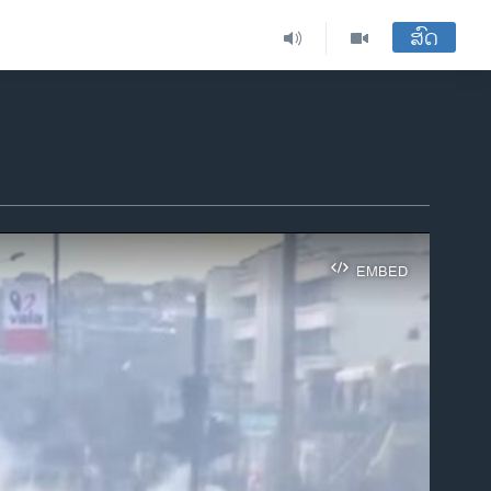
ສົດ
EMBED