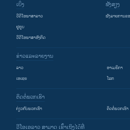
ເບິ່ງ
ຟັງສຽງ
ວີດີໂອພາສາລາວ
ຟັງລາຍການຂອງ
ຢູທູບ
ວີດີໂອພາສາອັງກິດ
ຂ່າວແລະລາຍງານ
ລາວ
ອາເມຣິກາ
ເອເຊຍ
ໂລກ
ຕິດຕໍ່ພວກເຮົາ
ກ່ຽວກັບພວກເຮົາ
ຕິດຕໍ່ພວກເຮົາ
ວີໂອເອລາວ ສາມາດ ເຂົ້າເຖິງໄດ້ທີ່