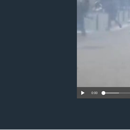
ວິທະຍາສາດ-ເທັກໂນໂລຈີ
ທຸລະກິດ
ພາສາອັງກິດ
ວີດີໂອ
ສຽງ
ລາຍການກະຈາຍສຽງ
ລາຍງານ
0:00