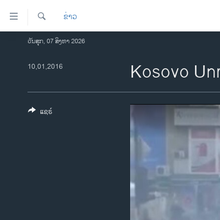
ລິ້ງ
ຂ່າວ
ສຳຫລັບ
ເຂົ້າ
ຄົ້ນຫາ
ວັນສຸກ, 07 ສິງຫາ 2026
ໂຮມເພຈ
ຫາ
ລາວ
Kosovo Unr
10,01,2016
ຂ້າມ
ຂ້າມ
ອາເມຣິກາ
ຂ້າມ
ການເລືອກຕັ້ງ ປະທານາທີບໍດີ ສະຫະລັດ
ໄປ
2024
ແຊຣ໌
ຫາ
ຂ່າວ​ຈີນ
ຊອກ
ຄົ້ນ
ໂລກ
ເອເຊຍ
ອິດສະຫຼະພາບດ້ານການຂ່າວ
ຊີວິດຊາວລາວ
ຊຸມຊົນຊາວລາວ