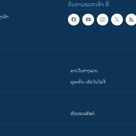
ຕິດຕາມພວກເຮົາ ທີ່
ເຮົາ
ລາວໃນຕ່າງແດນ
ທຸລະກິດ-ເທັກໂນໂລຈີ
ຟັງພອດແຄັສຕ໌