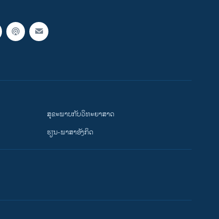
ສຸຂະພາບກັບວິທະຍາສາດ
ຮຽນ-ພາສາອັງກິດ