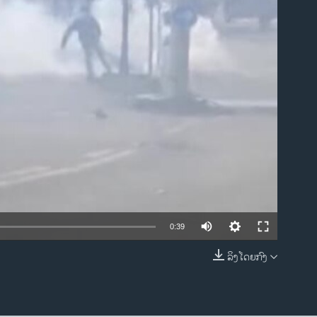
ble
0:39
ລິງໂດຍກົງ
EMBED