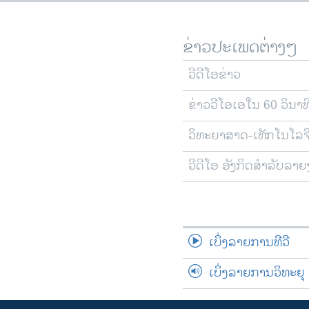
ຂ່າວປະເພດຕ່າງໆ
ວີດີໂອຂ່າວ
ຂ່າວວີໂອເອໃນ 60 ວິນາທ
ວິທະຍາສາດ-ເທັກໂນໂລຈ
ວີດີໂອ ອັງກິດສຳລັບລາ
ເບິ່ງລາຍການທີວີ
ເບິ່ງລາຍການວິທະຍຸ