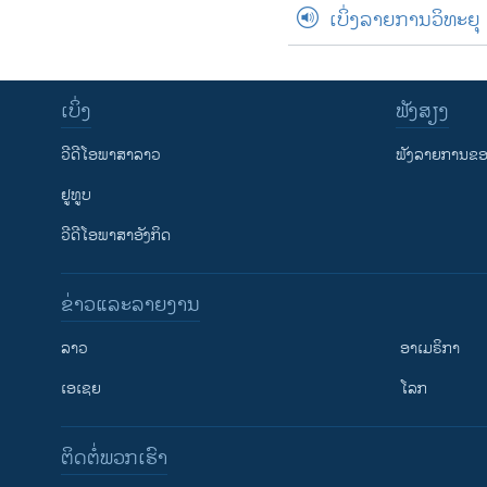
ເບິ່ງລາຍການວິທະຍຸ
ເບິ່ງ
ຟັງສຽງ
ວີດີໂອພາສາລາວ
ຟັງລາຍການຂອງ
ຢູທູບ
ວີດີໂອພາສາອັງກິດ
ຂ່າວແລະລາຍງານ
ລາວ
ອາເມຣິກາ
ເອເຊຍ
ໂລກ
ຕິດຕໍ່ພວກເຮົາ