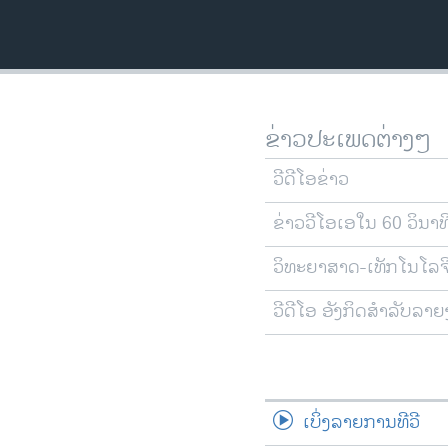
ວິທະຍາສາດ-ເທັກໂນໂລຈີ
ທຸລະກິດ
ພາສາອັງກິດ
ວີດີໂອ
ຂ່າວປະເພດຕ່າງໆ
ສຽງ
ວີດີໂອຂ່າວ
ລາຍການກະຈາຍສຽງ
ຂ່າວວີໂອເອໃນ 60 ວິນາທ
ລາຍງານ
ວິທະຍາສາດ-ເທັກໂນໂລຈ
ວີດີໂອ ອັງກິດສຳລັບລາ
ເບິ່ງລາຍການທີວີ