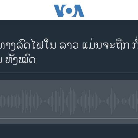
ທາງລົດໄຟໃນ ລາວ ແມ່ນຈະຖືກ ກໍ
ນ ທັງໝົດ
No media source currently availa