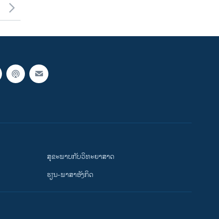
ສຸຂະພາບກັບວິທະຍາສາດ
ຮຽນ-ພາສາອັງກິດ