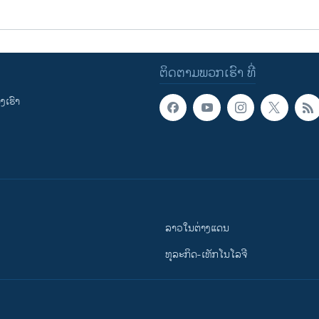
ຕິດຕາມພວກເຮົາ ທີ່
ເຮົາ
ລາວໃນຕ່າງແດນ
ທຸລະກິດ-ເທັກໂນໂລຈີ