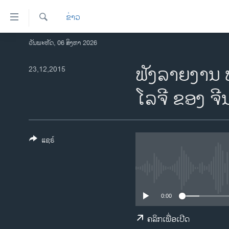
ລິ້ງ
ຂ່າວ
ສຳຫລັບ
ເຂົ້າ
ຄົ້ນຫາ
ວັນພະຫັດ, 06 ສິງຫາ 2026
ໂຮມເພຈ
ຫາ
ລາວ
ຟັງລາຍງານ 
23,12,2015
ຂ້າມ
ຂ້າມ
ອາເມຣິກາ
ໂລຈີ ຂອງ ຈີ
ຂ້າມ
ການເລືອກຕັ້ງ ປະທານາທີບໍດີ ສະຫະລັດ
ໄປ
2024
ຫາ
ຂ່າວ​ຈີນ
ຊອກ
ແຊຣ໌
ຄົ້ນ
ໂລກ
ເອເຊຍ
ອິດສະຫຼະພາບດ້ານການຂ່າວ
0:00
ຊີວິດຊາວລາວ
ຄລິກເພື່ອເປີດ
ຊຸມຊົນຊາວລາວ