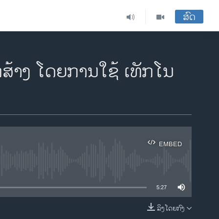
ສົດ
່ສ້າງ ໂດຍການໃຊ້ ເທັກໂນ
EMBED
ble
5:27
ລິງໂດຍກົງ
EMBED