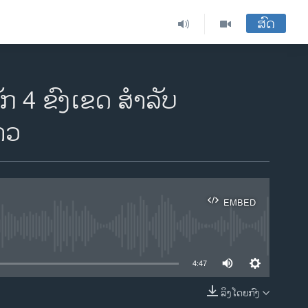
ສົດ
ັກ 4 ຂົງເຂດ ສຳລັບ
າວ
EMBED
ble
4:47
ລິງໂດຍກົງ
EMBED