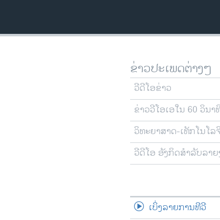
ວິທະຍາສາດ-ເທັກໂນໂລຈີ
ທຸລະກິດ
ພາສາອັງກິດ
ວີດີໂອ
ຂ່າວປະເພດຕ່າງໆ
ສຽງ
ວີດີໂອຂ່າວ
ລາຍການກະຈາຍສຽງ
ຂ່າວວີໂອເອໃນ 60 ວິນາທ
ລາຍງານ
ວິທະຍາສາດ-ເທັກໂນໂລຈ
ວີດີໂອ ອັງກິດສຳລັບລາ
ເບິ່ງລາຍການທີວີ