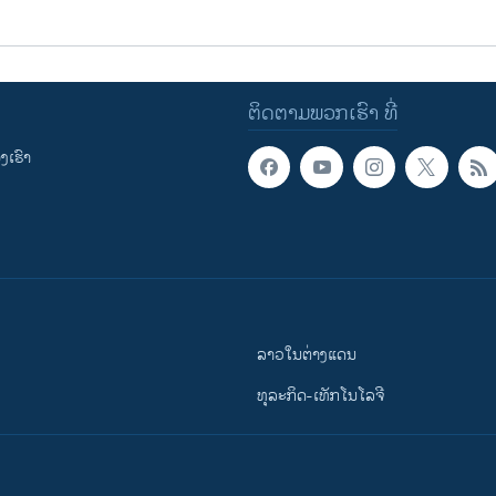
ຕິດຕາມພວກເຮົາ ທີ່
ເຮົາ
ລາວໃນຕ່າງແດນ
ທຸລະກິດ-ເທັກໂນໂລຈີ