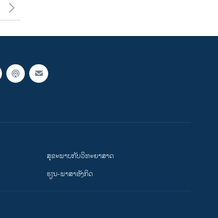
ສຸຂະພາບກັບວິທະຍາສາດ
ຮຽນ-ພາສາອັງກິດ