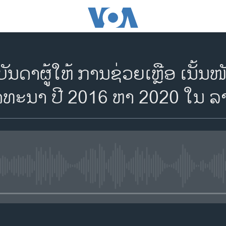
ັນດາຜູ້ໃຫ້ ການຊ່ວຍເຫຼືອ ເນັ້ນໜ
ທະນາ ປີ 2016 ຫາ 2020 ໃນ ລ
No media source currently availa