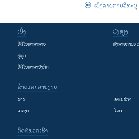
ເບິ່ງລາຍການວິທະຍຸ
ເບິ່ງ
ຟັງສຽງ
ວີດີໂອພາສາລາວ
ຟັງລາຍການຂອງ
ຢູທູບ
ວີດີໂອພາສາອັງກິດ
ຂ່າວແລະລາຍງານ
ລາວ
ອາເມຣິກາ
ເອເຊຍ
ໂລກ
ຕິດຕໍ່ພວກເຮົາ