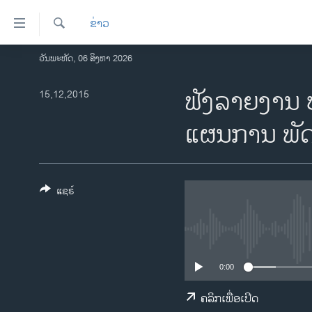
ລິ້ງ
ຂ່າວ
ສຳຫລັບ
ເຂົ້າ
ຄົ້ນຫາ
ວັນພະຫັດ, 06 ສິງຫາ 2026
ໂຮມເພຈ
ຫາ
ລາວ
ຟັງລາຍງານ ບ
15,12,2015
ຂ້າມ
ຂ້າມ
ອາເມຣິກາ
ແຜນການ ພັດ
ຂ້າມ
ການເລືອກຕັ້ງ ປະທານາທີບໍດີ ສະຫະລັດ
ໄປ
2024
ຫາ
ຂ່າວ​ຈີນ
ຊອກ
ແຊຣ໌
ຄົ້ນ
ໂລກ
ເອເຊຍ
ອິດສະຫຼະພາບດ້ານການຂ່າວ
0:00
ຊີວິດຊາວລາວ
ຄລິກເພື່ອເປີດ
ຊຸມຊົນຊາວລາວ