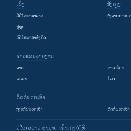
ເບິ່ງ
ຟັງສຽງ
ວີດີໂອພາສາລາວ
ຟັງລາຍການຂອງ
ຢູທູບ
ວີດີໂອພາສາອັງກິດ
ຂ່າວແລະລາຍງານ
ລາວ
ອາເມຣິກາ
ເອເຊຍ
ໂລກ
ຕິດຕໍ່ພວກເຮົາ
ກ່ຽວກັບພວກເຮົາ
ຕິດຕໍ່ພວກເຮົາ
ວີໂອເອລາວ ສາມາດ ເຂົ້າເຖິງໄດ້ທີ່