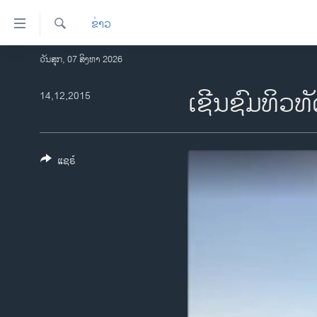
ລິ້ງ
ຂ່າວ
ສຳຫລັບ
ເຂົ້າ
ຄົ້ນຫາ
ວັນສຸກ, 07 ສິງຫາ 2026
ໂຮມເພຈ
ຫາ
ລາວ
ເຊີນຊົມທິວທ
14,12,2015
ຂ້າມ
ຂ້າມ
ອາເມຣິກາ
ຂ້າມ
ການເລືອກຕັ້ງ ປະທານາທີບໍດີ ສະຫະລັດ
ໄປ
2024
ແຊຣ໌
ຫາ
ຂ່າວ​ຈີນ
ຊອກ
ຄົ້ນ
ໂລກ
ເອເຊຍ
ອິດສະຫຼະພາບດ້ານການຂ່າວ
ຊີວິດຊາວລາວ
ຊຸມຊົນຊາວລາວ