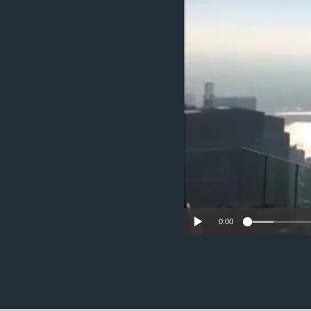
ວິທະຍາສາດ-ເທັກໂນໂລຈີ
ທຸລະກິດ
ພາສາອັງກິດ
ວີດີໂອ
ສຽງ
ລາຍການກະຈາຍສຽງ
ລາຍງານ
0:00