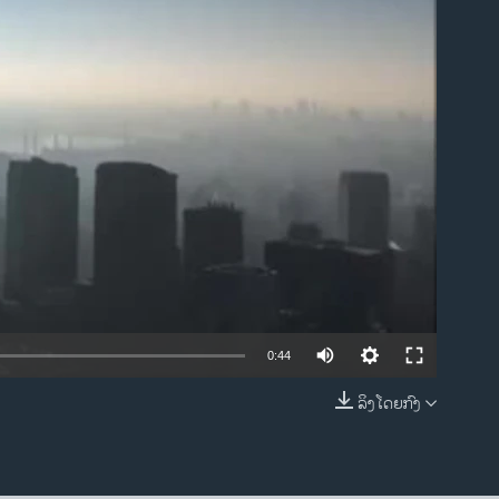
ble
0:44
ລິງໂດຍກົງ
EMBED