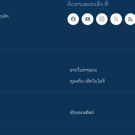
ຕິດຕາມພວກເຮົາ ທີ່
ເຮົາ
ລາວໃນຕ່າງແດນ
ທຸລະກິດ-ເທັກໂນໂລຈີ
ຟັງພອດແຄັສຕ໌