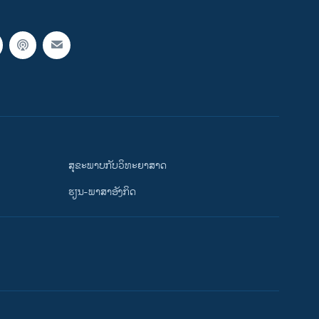
ສຸຂະພາບກັບວິທະຍາສາດ
ຮຽນ-ພາສາອັງກິດ