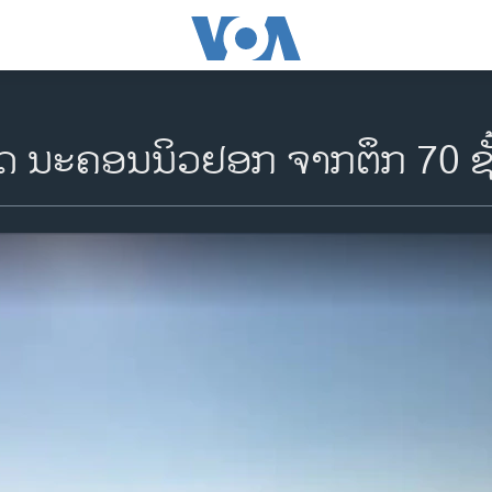
ັດ ນະຄອນນິວຢອກ ຈາກຕຶກ 70 ຊັ