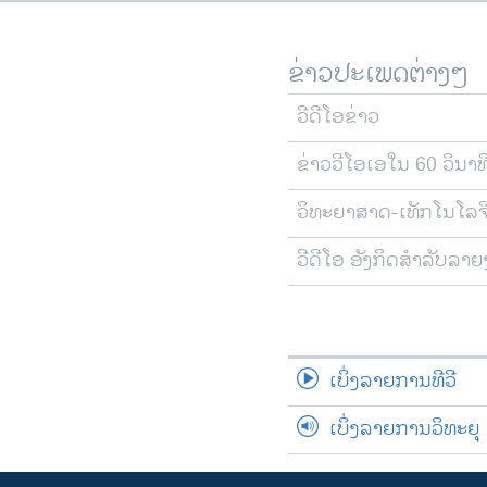
ຂ່າວປະເພດຕ່າງໆ
ວີດີໂອຂ່າວ
ຂ່າວວີໂອເອໃນ 60 ວິນາທ
ວິທະຍາສາດ-ເທັກໂນໂລຈ
ວີດີໂອ ອັງກິດສຳລັບລາ
ເບິ່ງລາຍການທີວີ
ເບິ່ງລາຍການວິທະຍຸ