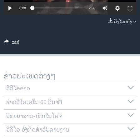
ວິທະຍາສາດ-ເທັກໂນໂລຈີ
0:00
2:36
ທຸລະກິດ
ລິງໂດຍກົງ
ພາສາອັງກິດ
ວີດີໂອ
ແຊຣ໌
ສຽງ
ລາຍການກະຈາຍສຽງ
ຕິດຕາມພວກເຮົາ ທີ່
ຂ່າວປະເພດຕ່າງໆ
ລາຍງານ
ວີດີໂອຂ່າວ
ພາສາຕ່າງໆ
ຂ່າວວີໂອເອໃນ 60 ວິນາທີ
ວິທະຍາສາດ-ເທັກໂນໂລຈີ
ວີດີໂອ ອັງກິດສຳລັບລາຍງານ