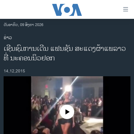
ລິ້ງ
ສຳຫລັບ
ເຂົ້າ
ວັນອາທິດ, 09 ສິງຫາ 2026
ຫາ
ໂຮມເພຈ
ຂ່າວ
ຂ້າມ
ລາວ
ເຊີນຊົມການເດີນ ແຟນຊັນ ສະແດງຜ້າແພລາວ
ຂ້າມ
ອາເມຣິກາ
ຂ້າມ
ທີ່ ນະຄອນນິວຢອກ
ໄປ
ການເລືອກຕັ້ງ ປະທານາທີບໍດີ ສະຫະລັດ 2024
ຫາ
14,12,2015
ຂ່າວ​ຈີນ
ຊອກ
ຄົ້ນ
ໂລກ
ເອເຊຍ
ອິດສະຫຼະພາບດ້ານການຂ່າວ
No media source currently available
ຊີວິດຊາວລາວ
ຊຸມຊົນຊາວລາວ