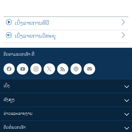
ເບິ່ງລາຍການທີວີ
ເບິ່ງລາຍການວິທະຍຸ
ຕິດຕາມພວກເຮົາ ທີ່
ເບິ່ງ
ຟັງສຽງ
ຂ່າວແລະລາຍງານ
ຕິດຕໍ່ພວກເຮົາ