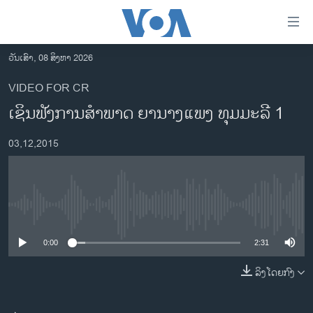
ລິ້ງ
ສຳຫລັບ
ເຂົ້າ
ວັນເສົາ, 08 ສິງຫາ 2026
ຫາ
ໂຮມເພຈ
VIDEO FOR CR
ຂ້າມ
ລາວ
ເຊິນຟັງການສຳພາດ ຍານາງແພງ ທຸມມະລີ 1
ຂ້າມ
ອາເມຣິກາ
ຂ້າມ
03,12,2015
ໄປ
ການເລືອກຕັ້ງ ປະທານາທີບໍດີ ສະຫະລັດ 2024
ຫາ
ຂ່າວ​ຈີນ
ຊອກ
ຄົ້ນ
ໂລກ
No media source currently available
ເອເຊຍ
0:00
2:31
ອິດສະຫຼະພາບດ້ານການຂ່າວ
ຊີວິດຊາວລາວ
ລິງໂດຍກົງ
ຊຸມຊົນຊາວລາວ