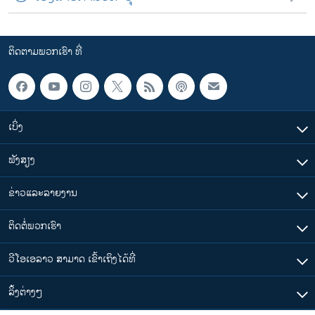
ຕິດຕາມພວກເຮົາ ທີ່
ເບິ່ງ
ຟັງສຽງ
ຂ່າວແລະລາຍງານ
ຕິດຕໍ່ພວກເຮົາ
ວີໂອເອລາວ ສາມາດ ເຂົ້າເຖິງໄດ້ທີ່
​ລິ້ງ​ຕ່າງໆ