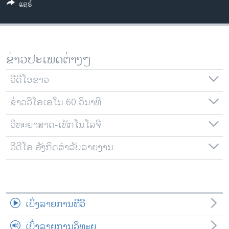
ແຊຣ໌
ວິທະຍາສາດ-ເທັກໂນໂລຈີ
ທຸລະກິດ
ພາສາອັງກິດ
ຂ່າວປະເພດຕ່າງໆ
ວີດີໂອ
ວີດີໂອຂ່າວ
ສຽງ
ຂ່າວວີໂອເອໃນ 60 ວິນາທີ
ລາຍການກະຈາຍສຽງ
ຕິດຕາມພວກເຮົາ ທີ່
ລາຍງານ
ວິທະຍາສາດ-ເທັກໂນໂລຈີ
ວີດີໂອ ອັງກິດສຳລັບລາຍງານ
ພາສາຕ່າງໆ
ເບິ່ງລາຍການທີວີ
ເບິ່ງລາຍການວິທະຍຸ