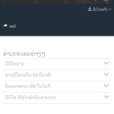
ວິທະຍາສາດ-ເທັກໂນໂລຈີ
ລິງໂດຍກົງ
ທຸລະກິດ
ພາສາອັງກິດ
ແຊຣ໌
ວີດີໂອ
ສຽງ
ລາຍການກະຈາຍສຽງ
ຂ່າວປະເພດຕ່າງໆ
ຕິດຕາມພວກເຮົາ ທີ່
ລາຍງານ
ວີດີໂອຂ່າວ
ຂ່າວວີໂອເອໃນ 60 ວິນາທີ
ພາສາຕ່າງໆ
ວິທະຍາສາດ-ເທັກໂນໂລຈີ
ວີດີໂອ ອັງກິດສຳລັບລາຍງານ