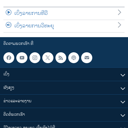
ເບິ່ງລາຍການທີວີ
ເບິ່ງລາຍການວິທະຍຸ
ຕິດຕາມພວກເຮົາ ທີ່
ເບິ່ງ
ຟັງສຽງ
ຂ່າວແລະລາຍງານ
ຕິດຕໍ່ພວກເຮົາ
ວີໂອເອລາວ ສາມາດ ເຂົ້າເຖິງໄດ້ທີ່