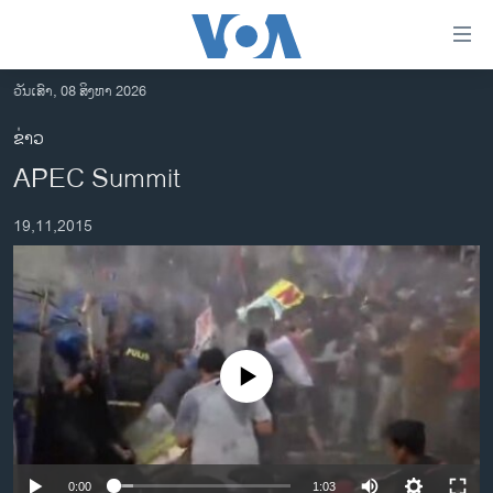
ລິ້ງ
ສຳຫລັບ
ເຂົ້າ
ວັນເສົາ, 08 ສິງຫາ 2026
ຫາ
ໂຮມເພຈ
ຂ່າວ
ຂ້າມ
ລາວ
APEC Summit
ຂ້າມ
ອາເມຣິກາ
ຂ້າມ
19,11,2015
ໄປ
ການເລືອກຕັ້ງ ປະທານາທີບໍດີ ສະຫະລັດ 2024
ຫາ
ຂ່າວ​ຈີນ
ຊອກ
ຄົ້ນ
ໂລກ
ເອເຊຍ
No media source currently available
ອິດສະຫຼະພາບດ້ານການຂ່າວ
ຊີວິດຊາວລາວ
ຊຸມຊົນຊາວລາວ
0:00
1:03