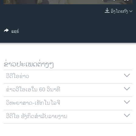
ວິທະຍາສາດ-ເທັກໂນໂລຈີ
ລິງໂດຍກົງ
ທຸລະກິດ
ພາສາອັງກິດ
ແຊຣ໌
ວີດີໂອ
ສຽງ
ລາຍການກະຈາຍສຽງ
ຂ່າວປະເພດຕ່າງໆ
ຕິດຕາມພວກເຮົາ ທີ່
ລາຍງານ
ວີດີໂອຂ່າວ
ຂ່າວວີໂອເອໃນ 60 ວິນາທີ
ພາສາຕ່າງໆ
ວິທະຍາສາດ-ເທັກໂນໂລຈີ
ວີດີໂອ ອັງກິດສຳລັບລາຍງານ