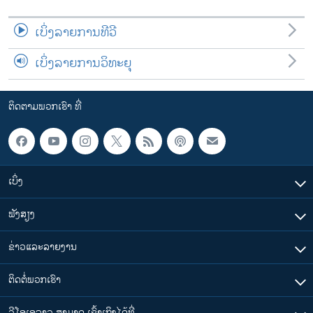
ເບິ່ງລາຍການທີວີ
ເບິ່ງລາຍການວິທະຍຸ
ຕິດຕາມພວກເຮົາ ທີ່
ເບິ່ງ
ຟັງສຽງ
ຂ່າວແລະລາຍງານ
ຕິດຕໍ່ພວກເຮົາ
ວີໂອເອລາວ ສາມາດ ເຂົ້າເຖິງໄດ້ທີ່