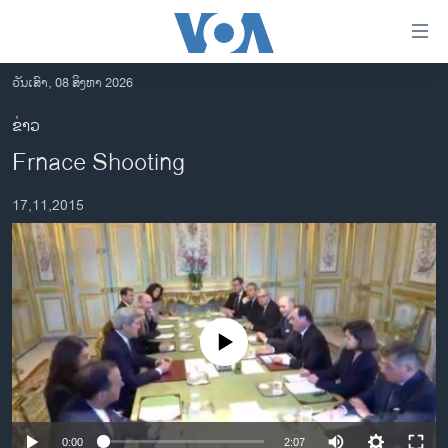
ລິ້ງ
ສຳຫລັບ
ເຂົ້າ
ວັນເສົາ, 08 ສິງຫາ 2026
ຫາ
ໂຮມເພຈ
ຂ່າວ
ຂ້າມ
ລາວ
Frnace Shooting
ຂ້າມ
ອາເມຣິກາ
ຂ້າມ
17,11,2015
ໄປ
ການເລືອກຕັ້ງ ປະທານາທີບໍດີ ສະຫະລັດ 2024
ຫາ
ຂ່າວ​ຈີນ
ຊອກ
ຄົ້ນ
ໂລກ
ເອເຊຍ
No media source currently available
ອິດສະຫຼະພາບດ້ານການຂ່າວ
ຊີວິດຊາວລາວ
ຊຸມຊົນຊາວລາວ
0:00
2:07