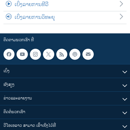
ເບິ່ງລາຍການທີວີ
ເບິ່ງລາຍການວິທະຍຸ
ຕິດຕາມພວກເຮົາ ທີ່
ເບິ່ງ
ຟັງສຽງ
ຂ່າວແລະລາຍງານ
ຕິດຕໍ່ພວກເຮົາ
ວີໂອເອລາວ ສາມາດ ເຂົ້າເຖິງໄດ້ທີ່