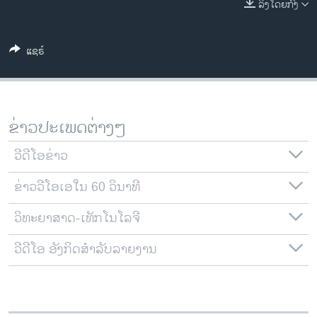
ລິງໂດຍກົງ
ວິທະຍາສາດ-ເທັກໂນໂລຈີ
ທຸລະກິດ
ແຊຣ໌
ພາສາອັງກິດ
ວີດີໂອ
ສຽງ
ຂ່າວປະເພດຕ່າງໆ
ລາຍການກະຈາຍສຽງ
ຕິດຕາມພວກເຮົາ ທີ່
ວີດີໂອຂ່າວ
ລາຍງານ
ຂ່າວວີໂອເອໃນ 60 ວິນາທີ
ວິທະຍາສາດ-ເທັກໂນໂລຈີ
ພາສາຕ່າງໆ
ວີດີໂອ ອັງກິດສຳລັບລາຍງານ