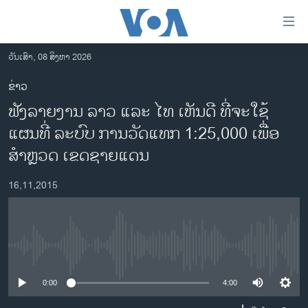
ລິ້ງ
ສຳຫລັບ
ເຂົ້າ
ວັນເສົາ, 08 ສິງຫາ 2026
ຫາ
ໂຮມເພຈ
ຂ່າວ
ຂ້າມ
ລາວ
ຟັງລາຍງານ ລາວ ແລະ ໄທ ເຫັນດີ ທີ່ຈະໃຊ້
ຂ້າມ
ອາເມຣິກາ
ຂ້າມ
ແຜນທີ່ ລະບົບ ການວັດແທກ 1:25,000 ເພື່ອ
ໄປ
ການເລືອກຕັ້ງ ປະທານາທີບໍດີ ສະຫະລັດ 2024
ສຳຫຼວດ ເຂດຊາຍແດນ
ຫາ
ຂ່າວ​ຈີນ
ຊອກ
16,11,2015
ຄົ້ນ
ໂລກ
ເອເຊຍ
ອິດສະຫຼະພາບດ້ານການຂ່າວ
No media source currently available
ຊີວິດຊາວລາວ
0:00
4:00
ຊຸມຊົນຊາວລາວ