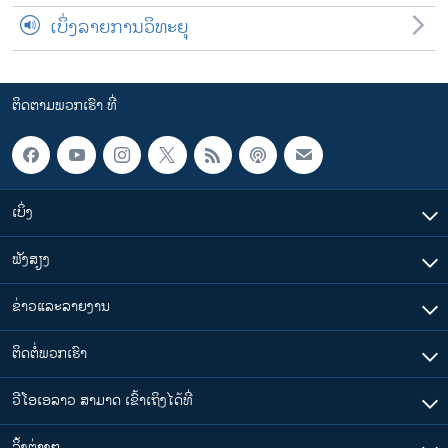
ເບິ່ງລາຍການວິທະຍຸ
ຕິດຕາມພວກເຮົາ ທີ່
ເບິ່ງ
ຟັງສຽງ
ຂ່າວແລະລາຍງານ
ຕິດຕໍ່ພວກເຮົາ
ວີໂອເອລາວ ສາມາດ ເຂົ້າເຖິງໄດ້ທີ່
​ລິ້ງ​ຕ່າງໆ