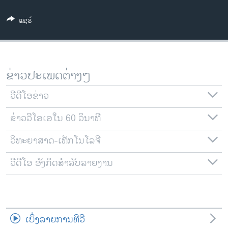
ວິທະຍາສາດ-ເທັກໂນໂລຈີ
ແຊຣ໌
ທຸລະກິດ
ພາສາອັງກິດ
ວີດີໂອ
ຂ່າວປະເພດຕ່າງໆ
ສຽງ
ວີດີໂອຂ່າວ
ລາຍການກະຈາຍສຽງ
ຕິດຕາມພວກເຮົາ ທີ່
ຂ່າວວີໂອເອໃນ 60 ວິນາທີ
ລາຍງານ
ວິທະຍາສາດ-ເທັກໂນໂລຈີ
ພາສາຕ່າງໆ
ວີດີໂອ ອັງກິດສຳລັບລາຍງານ
ເບິ່ງລາຍການທີວີ