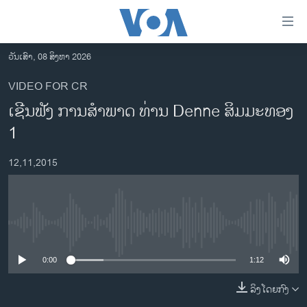
ລິ້ງ
ສຳຫລັບ
ເຂົ້າ
ວັນເສົາ, 08 ສິງຫາ 2026
ຫາ
ໂຮມເພຈ
VIDEO FOR CR
ຂ້າມ
ລາວ
ເຊີນຟັງ ການສຳພາດ ທ່ານ Denne ສິມມະທອງ
ຂ້າມ
ອາເມຣິກາ
ຂ້າມ
1
ໄປ
ການເລືອກຕັ້ງ ປະທານາທີບໍດີ ສະຫະລັດ 2024
ຫາ
12,11,2015
ຂ່າວ​ຈີນ
ຊອກ
ຄົ້ນ
ໂລກ
ເອເຊຍ
No media source currently available
ອິດສະຫຼະພາບດ້ານການຂ່າວ
0:00
1:12
ຊີວິດຊາວລາວ
ລິງໂດຍກົງ
ຊຸມຊົນຊາວລາວ