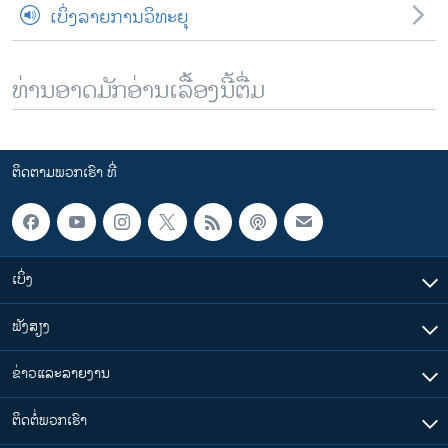
ເບິ່ງລາຍການວິທະຍຸ
ທ່ານອາດມັກອ່ານເລື້ອງນີ້ຕື່ມ
ຕິດຕາມພວກເຮົາ ທີ່
ເບິ່ງ
ຟັງສຽງ
ຂ່າວແລະລາຍງານ
ຕິດຕໍ່ພວກເຮົາ