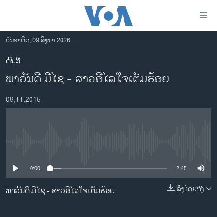
ລິ້ງ
ສຳຫລັບ
ເຂົ້າ
ວັນອາທິດ, 09 ສິງຫາ 2026
ຫາ
ໂຮມເພຈ
ດົນຕີ
ຂ້າມ
ລາວ
ພາ​ວັນ​ດີ ມີ​ໄຊ - ສາວ​ອີ​ໄລ​ໃຈ​ເຕັມ​ຮ້ອຍ
ຂ້າມ
ອາເມຣິກາ
ຂ້າມ
09,11,2015
ໄປ
ການເລືອກຕັ້ງ ປະທານາທີບໍດີ ສະຫະລັດ 2024
ຫາ
ຂ່າວ​ຈີນ
ຊອກ
ຄົ້ນ
ໂລກ
No media source currently available
ເອເຊຍ
0:00
2:45
ອິດສະຫຼະພາບດ້ານການຂ່າວ
ຊີວິດຊາວລາວ
ລິງໂດຍກົງ
ພາ​ວັນ​ດີ ມີ​ໄຊ - ສາວ​ອີ​ໄລ​ໃຈ​ເຕັມ​ຮ້ອຍ
ຊຸມຊົນຊາວລາວ