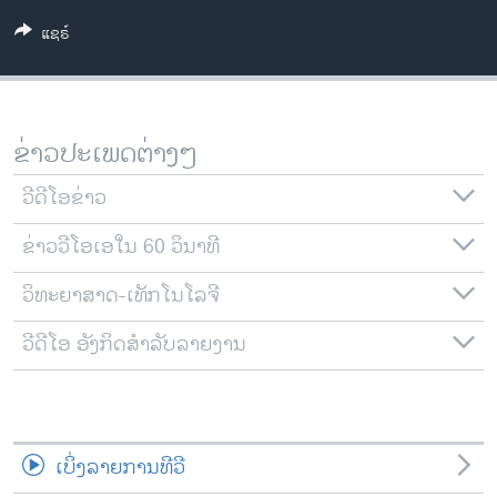
ວິທະຍາສາດ-ເທັກໂນໂລຈີ
ແຊຣ໌
ທຸລະກິດ
ພາສາອັງກິດ
ວີດີໂອ
ຂ່າວປະເພດຕ່າງໆ
ສຽງ
ວີດີໂອຂ່າວ
ລາຍການກະຈາຍສຽງ
ຕິດຕາມພວກເຮົາ ທີ່
ຂ່າວວີໂອເອໃນ 60 ວິນາທີ
ລາຍງານ
ວິທະຍາສາດ-ເທັກໂນໂລຈີ
ວີດີໂອ ອັງກິດສຳລັບລາຍງານ
ພາສາຕ່າງໆ
ເບິ່ງລາຍການທີວີ