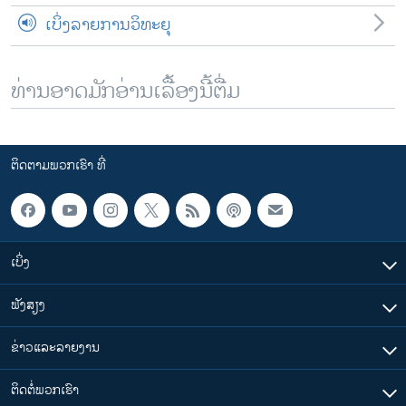
ເບິ່ງລາຍການວິທະຍຸ
ທ່ານອາດມັກອ່ານເລື້ອງນີ້ຕື່ມ
ຕິດຕາມພວກເຮົາ ທີ່
ເບິ່ງ
ຟັງສຽງ
ຂ່າວແລະລາຍງານ
ຕິດຕໍ່ພວກເຮົາ