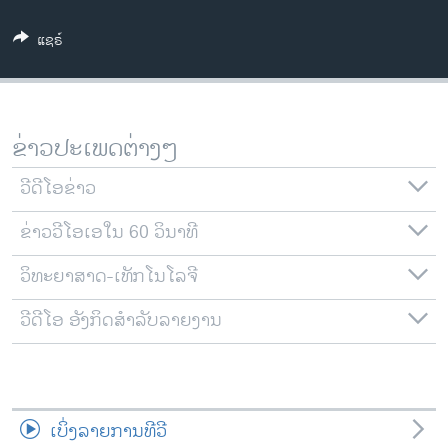
ວິທະຍາສາດ-ເທັກໂນໂລຈີ
ແຊຣ໌
ທຸລະກິດ
ພາສາອັງກິດ
ວີດີໂອ
ຂ່າວປະເພດຕ່າງໆ
ສຽງ
ວີດີໂອຂ່າວ
ລາຍການກະຈາຍສຽງ
ຕິດຕາມພວກເຮົາ ທີ່
ຂ່າວວີໂອເອໃນ 60 ວິນາທີ
ລາຍງານ
ວິທະຍາສາດ-ເທັກໂນໂລຈີ
ພາສາຕ່າງໆ
ວີດີໂອ ອັງກິດສຳລັບລາຍງານ
ເບິ່ງລາຍການທີວີ