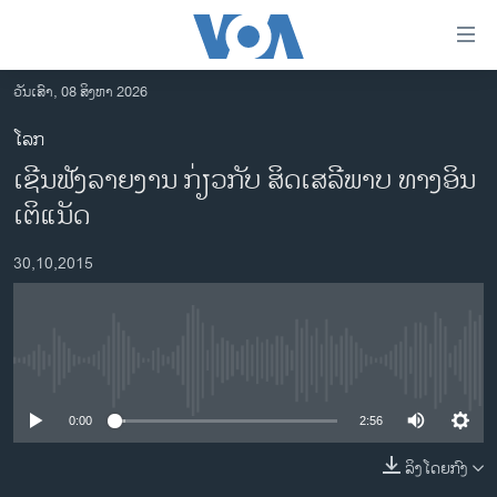
ລິ້ງ
ສຳຫລັບ
ເຂົ້າ
ວັນເສົາ, 08 ສິງຫາ 2026
ຫາ
ໂຮມເພຈ
ໂລກ
ຂ້າມ
ລາວ
ເຊີນຟັງລາຍງານ ກ່ຽວກັບ ສິດເສລີພາບ ທາງອິນ
ຂ້າມ
ອາເມຣິກາ
ຂ້າມ
ເຕິແນັດ
ໄປ
ການເລືອກຕັ້ງ ປະທານາທີບໍດີ ສະຫະລັດ 2024
ຫາ
30,10,2015
ຂ່າວ​ຈີນ
ຊອກ
ຄົ້ນ
ໂລກ
ເອເຊຍ
No media source currently available
ອິດສະຫຼະພາບດ້ານການຂ່າວ
0:00
2:56
ຊີວິດຊາວລາວ
ລິງໂດຍກົງ
ຊຸມຊົນຊາວລາວ