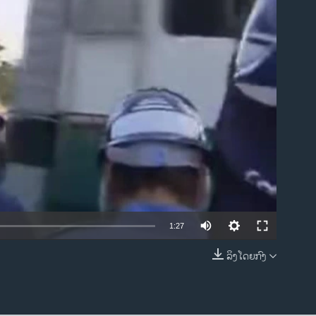
ble
1:27
ລິງໂດຍກົງ
EMBED