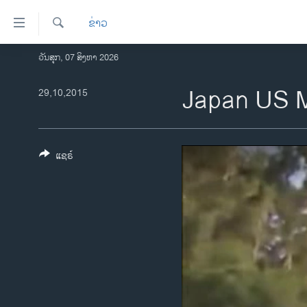
ລິ້ງ
ຂ່າວ
ສຳຫລັບ
ເຂົ້າ
ຄົ້ນຫາ
ວັນສຸກ, 07 ສິງຫາ 2026
ໂຮມເພຈ
ຫາ
ລາວ
Japan US M
29,10,2015
ຂ້າມ
ຂ້າມ
ອາເມຣິກາ
ຂ້າມ
ການເລືອກຕັ້ງ ປະທານາທີບໍດີ ສະຫະລັດ
ໄປ
2024
ແຊຣ໌
ຫາ
ຂ່າວ​ຈີນ
ຊອກ
ຄົ້ນ
ໂລກ
ເອເຊຍ
ອິດສະຫຼະພາບດ້ານການຂ່າວ
ຊີວິດຊາວລາວ
ຊຸມຊົນຊາວລາວ