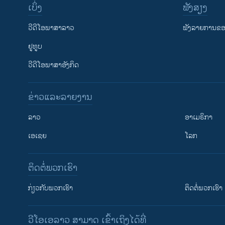
ເບິ່ງ
ຟັງສຽງ
ວີດີໂອພາສາລາວ
ຟັງລາຍການຂອງ
ຢູທູບ
ວີດີໂອພາສາອັງກິດ
ຂ່າວແລະລາຍງານ
ລາວ
ອາເມຣິກາ
ເອເຊຍ
ໂລກ
ຕິດຕໍ່ພວກເຮົາ
ກ່ຽວກັບພວກເຮົາ
ຕິດຕໍ່ພວກເຮົາ
ວີໂອເອລາວ ສາມາດ ເຂົ້າເຖິງໄດ້ທີ່