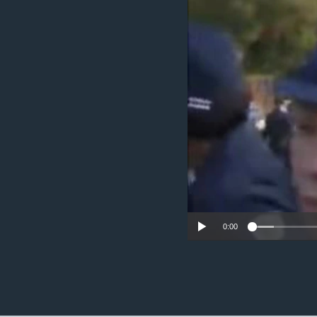
ວິທະຍາສາດ-ເທັກໂນໂລຈີ
ທຸລະກິດ
ພາສາອັງກິດ
ວີດີໂອ
ສຽງ
ລາຍການກະຈາຍສຽງ
ລາຍງານ
0:00