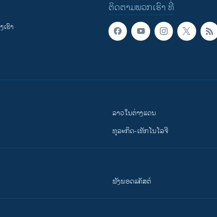
ຕິດຕາມພວກເຮົາ ທີ່
ເຮົາ
ລາວໃນຕ່າງແດນ
ທຸລະກິດ-ເທັກໂນໂລຈີ
ຟັງພອດແຄັສຕ໌