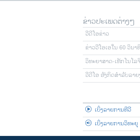
ຂ່າວປະເພດຕ່າງໆ
ວີດີໂອຂ່າວ
ຂ່າວວີໂອເອໃນ 60 ວິນາທ
ວິທະຍາສາດ-ເທັກໂນໂລຈ
ວີດີໂອ ອັງກິດສຳລັບລາ
ເບິ່ງລາຍການທີວີ
ເບິ່ງລາຍການວິທະຍຸ