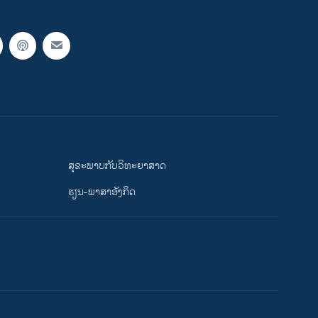
ສຸຂະພາບກັບວິທະຍາສາດ
ຮຽນ-ພາສາອັງກິດ