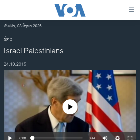
ລິ້ງ
ສຳຫລັບ
ເຂົ້າ
ວັນເສົາ, 08 ສິງຫາ 2026
ຫາ
ໂຮມເພຈ
ຂ່າວ
ຂ້າມ
ລາວ
Israel Palestinians
ຂ້າມ
ອາເມຣິກາ
ຂ້າມ
24,10,2015
ໄປ
ການເລືອກຕັ້ງ ປະທານາທີບໍດີ ສະຫະລັດ 2024
ຫາ
ຂ່າວ​ຈີນ
ຊອກ
ຄົ້ນ
ໂລກ
ເອເຊຍ
No media source currently available
ອິດສະຫຼະພາບດ້ານການຂ່າວ
ຊີວິດຊາວລາວ
ຊຸມຊົນຊາວລາວ
0:00
0:44