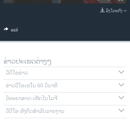
ວິທະຍາສາດ-ເທັກໂນໂລຈີ
ລິງໂດຍກົງ
ທຸລະກິດ
ພາສາອັງກິດ
ແຊຣ໌
ວີດີໂອ
ສຽງ
ລາຍການກະຈາຍສຽງ
ຂ່າວປະເພດຕ່າງໆ
ຕິດຕາມພວກເຮົາ ທີ່
ລາຍງານ
ວີດີໂອຂ່າວ
ຂ່າວວີໂອເອໃນ 60 ວິນາທີ
ພາສາຕ່າງໆ
ວິທະຍາສາດ-ເທັກໂນໂລຈີ
ວີດີໂອ ອັງກິດສຳລັບລາຍງານ