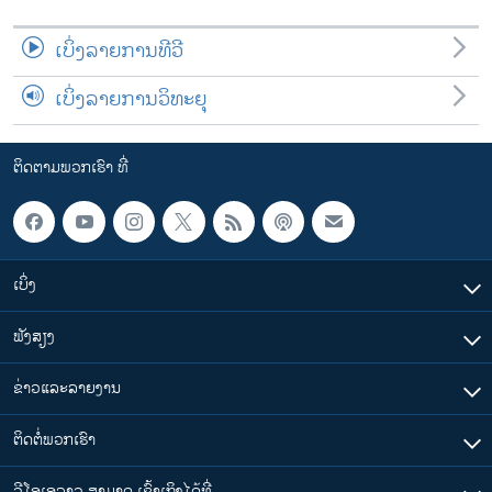
ເບິ່ງລາຍການທີວີ
ເບິ່ງລາຍການວິທະຍຸ
ຕິດຕາມພວກເຮົາ ທີ່
ເບິ່ງ
ຟັງສຽງ
ຂ່າວແລະລາຍງານ
ຕິດຕໍ່ພວກເຮົາ
ວີໂອເອລາວ ສາມາດ ເຂົ້າເຖິງໄດ້ທີ່