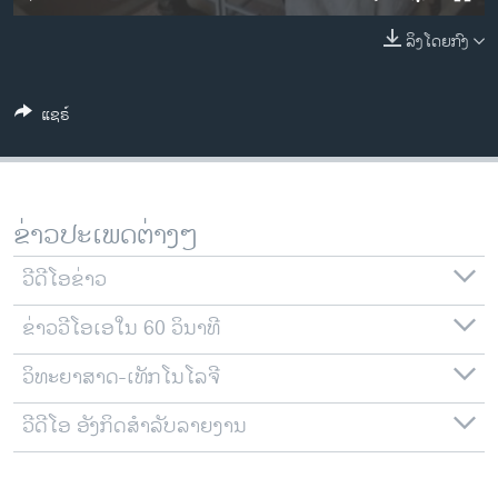
ວິທະຍາສາດ-ເທັກໂນໂລຈີ
ລິງໂດຍກົງ
ທຸລະກິດ
ພາສາອັງກິດ
ແຊຣ໌
ວີດີໂອ
ສຽງ
ລາຍການກະຈາຍສຽງ
ຂ່າວປະເພດຕ່າງໆ
ຕິດຕາມພວກເຮົາ ທີ່
ລາຍງານ
ວີດີໂອຂ່າວ
ຂ່າວວີໂອເອໃນ 60 ວິນາທີ
ພາສາຕ່າງໆ
ວິທະຍາສາດ-ເທັກໂນໂລຈີ
ວີດີໂອ ອັງກິດສຳລັບລາຍງານ