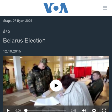
ລິ້ງ
ສຳຫລັບ
ເຂົ້າ
ວັນສຸກ, 07 ສິງຫາ 2026
ຫາ
ໂຮມເພຈ
ຂ່າວ
ຂ້າມ
ລາວ
Belarus Election
ຂ້າມ
ອາເມຣິກາ
ຂ້າມ
12,10,2015
ໄປ
ການເລືອກຕັ້ງ ປະທານາທີບໍດີ ສະຫະລັດ 2024
ຫາ
ຂ່າວ​ຈີນ
ຊອກ
ຄົ້ນ
ໂລກ
ເອເຊຍ
No media source currently available
ອິດສະຫຼະພາບດ້ານການຂ່າວ
ຊີວິດຊາວລາວ
ຊຸມຊົນຊາວລາວ
0:00
1:41