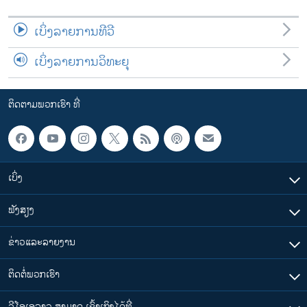
ເບິ່ງລາຍການທີວີ
ເບິ່ງລາຍການວິທະຍຸ
ຕິດຕາມພວກເຮົາ ທີ່
ເບິ່ງ
ຟັງສຽງ
ຂ່າວແລະລາຍງານ
ຕິດຕໍ່ພວກເຮົາ
ວີໂອເອລາວ ສາມາດ ເຂົ້າເຖິງໄດ້ທີ່