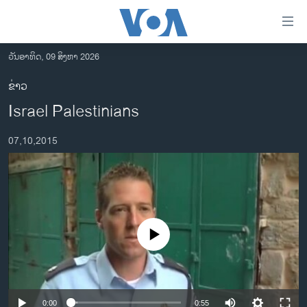
ລິ້ງ
ສຳຫລັບ
ເຂົ້າ
ວັນອາທິດ, 09 ສິງຫາ 2026
ຫາ
ໂຮມເພຈ
ຂ່າວ
ຂ້າມ
ລາວ
Israel Palestinians
ຂ້າມ
ອາເມຣິກາ
ຂ້າມ
07,10,2015
ໄປ
ການເລືອກຕັ້ງ ປະທານາທີບໍດີ ສະຫະລັດ 2024
ຫາ
ຂ່າວ​ຈີນ
ຊອກ
ຄົ້ນ
ໂລກ
ເອເຊຍ
No media source currently available
ອິດສະຫຼະພາບດ້ານການຂ່າວ
ຊີວິດຊາວລາວ
ຊຸມຊົນຊາວລາວ
0:00
0:55