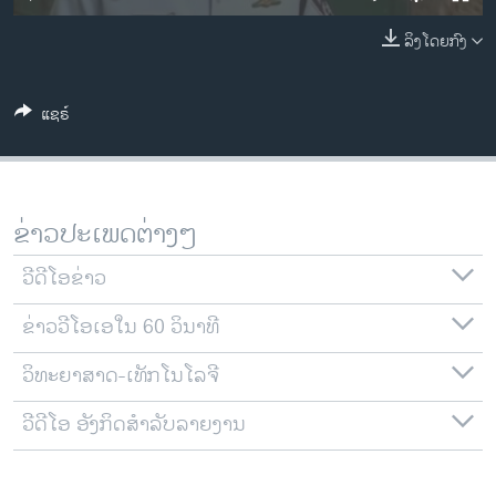
ວິທະຍາສາດ-ເທັກໂນໂລຈີ
ລິງໂດຍກົງ
ທຸລະກິດ
ພາສາອັງກິດ
ແຊຣ໌
ວີດີໂອ
ສຽງ
ລາຍການກະຈາຍສຽງ
ຂ່າວປະເພດຕ່າງໆ
ຕິດຕາມພວກເຮົາ ທີ່
ລາຍງານ
ວີດີໂອຂ່າວ
ຂ່າວວີໂອເອໃນ 60 ວິນາທີ
ພາສາຕ່າງໆ
ວິທະຍາສາດ-ເທັກໂນໂລຈີ
ວີດີໂອ ອັງກິດສຳລັບລາຍງານ