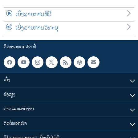
ເບິ່ງລາຍການທີວີ
ເບິ່ງລາຍການວິທະຍຸ
ຕິດຕາມພວກເຮົາ ທີ່
ເບິ່ງ
ຟັງສຽງ
ຂ່າວແລະລາຍງານ
ຕິດຕໍ່ພວກເຮົາ
ວີໂອເອລາວ ສາມາດ ເຂົ້າເຖິງໄດ້ທີ່