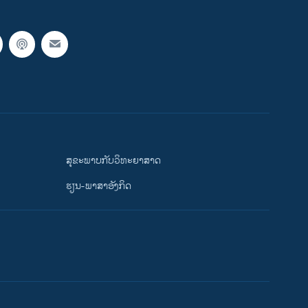
ສຸຂະພາບກັບວິທະຍາສາດ
ຮຽນ-ພາສາອັງກິດ