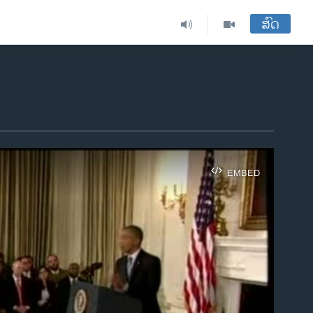
ສົດ
EMBED