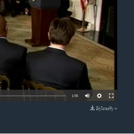
ble
1:55
ລິງໂດຍກົງ
EMBED