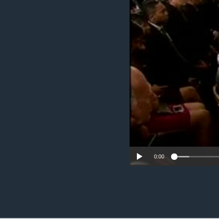
ວິທະຍາສາດ-ເທັກໂນໂລຈີ
ທຸລະກິດ
ພາສາອັງກິດ
ວີດີໂອ
ສຽງ
ລາຍການກະຈາຍສຽງ
ລາຍງານ
0:00