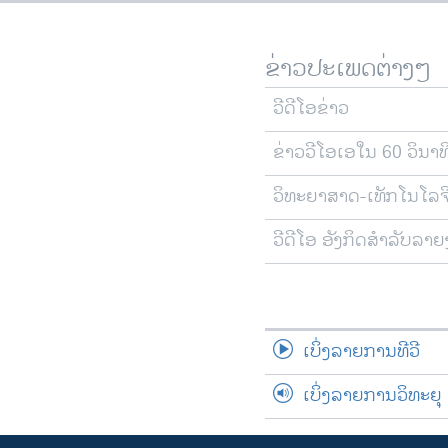
ຂ່າວປະເພດຕ່າງໆ
ວີດີໂອຂ່າວ
ຂ່າວວີໂອເອໃນ 60 ວິນາທ
ວິທະຍາສາດ-ເທັກໂນໂລຈ
ວີດີໂອ ອັງກິດສຳລັບລາ
ເບິ່ງລາຍການທີວີ
ເບິ່ງລາຍການວິທະຍຸ