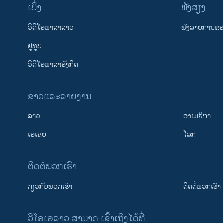
ເບິ່ງ
ຟັງສຽງ
ວີດີໂອພາສາລາວ
ຟັງລາຍການຂອງ
ຢູທູບ
ວີດີໂອພາສາອັງກິດ
ຂ່າວແລະລາຍງານ
ລາວ
ອາເມຣິກາ
ເອເຊຍ
ໂລກ
ຕິດຕໍ່ພວກເຮົາ
ກ່ຽວກັບພວກເຮົາ
ຕິດຕໍ່ພວກເຮົາ
ວີໂອເອລາວ ສາມາດ ເຂົ້າເຖິງໄດ້ທີ່