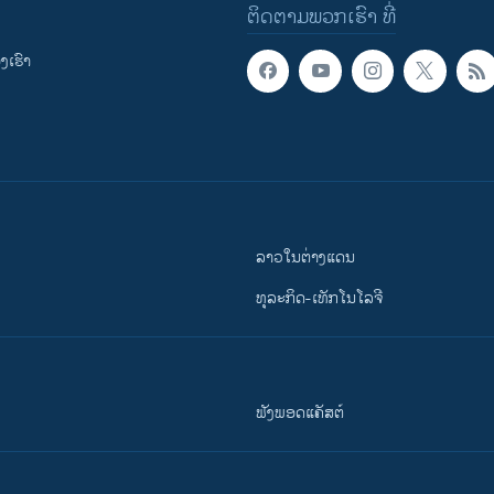
ຕິດຕາມພວກເຮົາ ທີ່
ເຮົາ
ລາວໃນຕ່າງແດນ
ທຸລະກິດ-ເທັກໂນໂລຈີ
ຟັງພອດແຄັສຕ໌