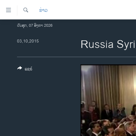
ລິ້ງ
ຂ່າວ
ສຳຫລັບ
ເຂົ້າ
ຄົ້ນຫາ
ວັນສຸກ, 07 ສິງຫາ 2026
ໂຮມເພຈ
ຫາ
ລາວ
Russia Syr
03,10,2015
ຂ້າມ
ຂ້າມ
ອາເມຣິກາ
ຂ້າມ
ການເລືອກຕັ້ງ ປະທານາທີບໍດີ ສະຫະລັດ
ໄປ
2024
ແຊຣ໌
ຫາ
ຂ່າວ​ຈີນ
ຊອກ
ຄົ້ນ
ໂລກ
ເອເຊຍ
ອິດສະຫຼະພາບດ້ານການຂ່າວ
ຊີວິດຊາວລາວ
ຊຸມຊົນຊາວລາວ