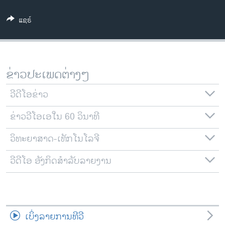
ວິທະຍາສາດ-ເທັກໂນໂລຈີ
ແຊຣ໌
ທຸລະກິດ
ພາສາອັງກິດ
ວີດີໂອ
ຂ່າວປະເພດຕ່າງໆ
ສຽງ
ວີດີໂອຂ່າວ
ລາຍການກະຈາຍສຽງ
ຕິດຕາມພວກເຮົາ ທີ່
ຂ່າວວີໂອເອໃນ 60 ວິນາທີ
ລາຍງານ
ວິທະຍາສາດ-ເທັກໂນໂລຈີ
ພາສາຕ່າງໆ
ວີດີໂອ ອັງກິດສຳລັບລາຍງານ
ເບິ່ງລາຍການທີວີ