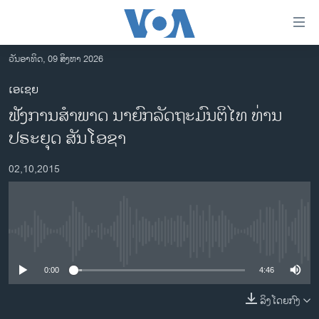
ລິ້ງ
ສຳຫລັບ
ເຂົ້າ
ວັນອາທິດ, 09 ສິງຫາ 2026
ຫາ
ໂຮມເພຈ
ເອເຊຍ
ຂ້າມ
ລາວ
ຟັງການສຳພາດ ນາຍົກລັດຖະມົນຕິໄທ ທ່ານ
ຂ້າມ
ອາເມຣິກາ
ຂ້າມ
ປຣະຍຸດ ສັນໂອຊາ
ໄປ
ການເລືອກຕັ້ງ ປະທານາທີບໍດີ ສະຫະລັດ 2024
ຫາ
02,10,2015
ຂ່າວ​ຈີນ
ຊອກ
ຄົ້ນ
ໂລກ
ເອເຊຍ
No media source currently available
ອິດສະຫຼະພາບດ້ານການຂ່າວ
0:00
4:46
ຊີວິດຊາວລາວ
ລິງໂດຍກົງ
ຊຸມຊົນຊາວລາວ