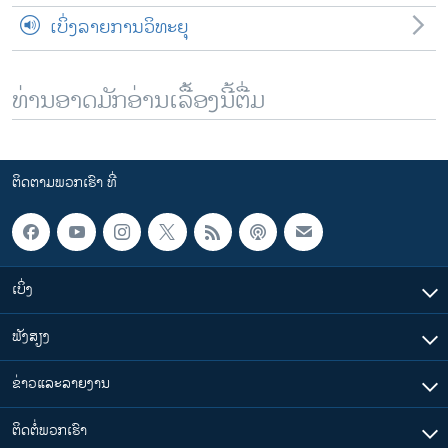
ເບິ່ງລາຍການວິທະຍຸ
ທ່ານອາດມັກອ່ານເລື້ອງນີ້ຕື່ມ
ຕິດຕາມພວກເຮົາ ທີ່
ເບິ່ງ
ຟັງສຽງ
ຂ່າວແລະລາຍງານ
ຕິດຕໍ່ພວກເຮົາ