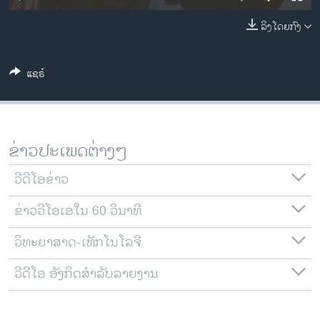
ວິທະຍາສາດ-ເທັກໂນໂລຈີ
ລິງໂດຍກົງ
ທຸລະກິດ
ພາສາອັງກິດ
ແຊຣ໌
ວີດີໂອ
ສຽງ
ລາຍການກະຈາຍສຽງ
ຂ່າວປະເພດຕ່າງໆ
ຕິດຕາມພວກເຮົາ ທີ່
ລາຍງານ
ວີດີໂອຂ່າວ
ຂ່າວວີໂອເອໃນ 60 ວິນາທີ
ພາສາຕ່າງໆ
ວິທະຍາສາດ-ເທັກໂນໂລຈີ
ວີດີໂອ ອັງກິດສຳລັບລາຍງານ