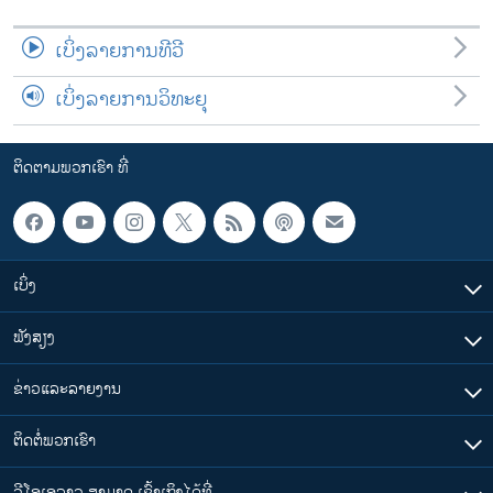
ເບິ່ງລາຍການທີວີ
ເບິ່ງລາຍການວິທະຍຸ
ຕິດຕາມພວກເຮົາ ທີ່
ເບິ່ງ
ຟັງສຽງ
ຂ່າວແລະລາຍງານ
ຕິດຕໍ່ພວກເຮົາ
ວີໂອເອລາວ ສາມາດ ເຂົ້າເຖິງໄດ້ທີ່