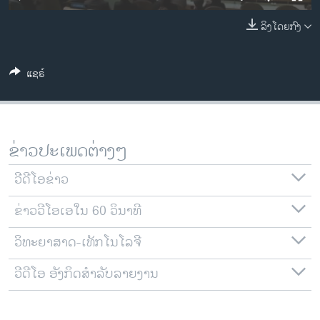
ວິທະຍາສາດ-ເທັກໂນໂລຈີ
ລິງໂດຍກົງ
ທຸລະກິດ
ພາສາອັງກິດ
ແຊຣ໌
ວີດີໂອ
ສຽງ
ລາຍການກະຈາຍສຽງ
ຂ່າວປະເພດຕ່າງໆ
ຕິດຕາມພວກເຮົາ ທີ່
ລາຍງານ
ວີດີໂອຂ່າວ
ຂ່າວວີໂອເອໃນ 60 ວິນາທີ
ພາສາຕ່າງໆ
ວິທະຍາສາດ-ເທັກໂນໂລຈີ
ວີດີໂອ ອັງກິດສຳລັບລາຍງານ