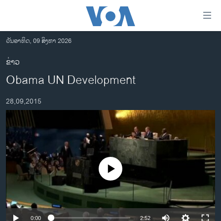
ລິ້ງ
ສຳຫລັບ
ເຂົ້າ
ວັນອາທິດ, 09 ສິງຫາ 2026
ຫາ
ໂຮມເພຈ
ຂ່າວ
ຂ້າມ
ລາວ
Obama UN Development
ຂ້າມ
ອາເມຣິກາ
ຂ້າມ
28,09,2015
ໄປ
ການເລືອກຕັ້ງ ປະທານາທີບໍດີ ສະຫະລັດ 2024
ຫາ
ຂ່າວ​ຈີນ
ຊອກ
ຄົ້ນ
ໂລກ
ເອເຊຍ
No media source currently available
ອິດສະຫຼະພາບດ້ານການຂ່າວ
ຊີວິດຊາວລາວ
ຊຸມຊົນຊາວລາວ
0:00
2:52