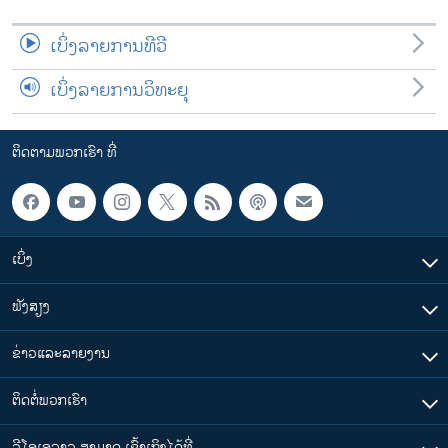
ເບິ່ງລາຍການທີວີ
ເບິ່ງລາຍການວິທະຍຸ
ຕິດຕາມພວກເຮົາ ທີ່
ເບິ່ງ
ຟັງສຽງ
ຂ່າວແລະລາຍງານ
ຕິດຕໍ່ພວກເຮົາ
ວີໂອເອລາວ ສາມາດ ເຂົ້າເຖິງໄດ້ທີ່