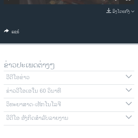
ວິທະຍາສາດ-ເທັກໂນໂລຈີ
ລິງໂດຍກົງ
ທຸລະກິດ
ພາສາອັງກິດ
ແຊຣ໌
ວີດີໂອ
ສຽງ
ລາຍການກະຈາຍສຽງ
ຂ່າວປະເພດຕ່າງໆ
ຕິດຕາມພວກເຮົາ ທີ່
ລາຍງານ
ວີດີໂອຂ່າວ
ຂ່າວວີໂອເອໃນ 60 ວິນາທີ
ພາສາຕ່າງໆ
ວິທະຍາສາດ-ເທັກໂນໂລຈີ
ວີດີໂອ ອັງກິດສຳລັບລາຍງານ