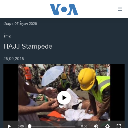
ລິ້ງ
ສຳຫລັບ
ເຂົ້າ
ວັນສຸກ, 07 ສິງຫາ 2026
ຫາ
ໂຮມເພຈ
ຂ່າວ
ຂ້າມ
ລາວ
HAJJ Stampede
ຂ້າມ
ອາເມຣິກາ
ຂ້າມ
25,09,2015
ໄປ
ການເລືອກຕັ້ງ ປະທານາທີບໍດີ ສະຫະລັດ 2024
ຫາ
ຂ່າວ​ຈີນ
ຊອກ
ຄົ້ນ
ໂລກ
ເອເຊຍ
No media source currently available
ອິດສະຫຼະພາບດ້ານການຂ່າວ
ຊີວິດຊາວລາວ
ຊຸມຊົນຊາວລາວ
0:00
0:56