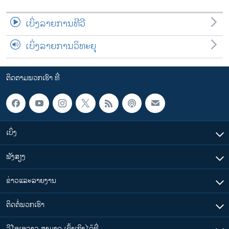
ເບິ່ງລາຍການທີວີ
ເບິ່ງລາຍການວິທະຍຸ
ຕິດຕາມພວກເຮົາ ທີ່
ເບິ່ງ
ຟັງສຽງ
ຂ່າວແລະລາຍງານ
ຕິດຕໍ່ພວກເຮົາ
ວີໂອເອລາວ ສາມາດ ເຂົ້າເຖິງໄດ້ທີ່